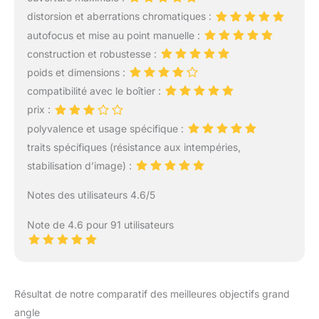
lamelles de l'objectif
Sony 15 mm F1.4 G
distorsion et aberrations chromatiques :
permet de créer un
autofocus et mise au point manuelle :
puissant bokeh à l'arrière
construction et robustesse :
plan SUIVI AF SANS
poids et dimensions :
FAILLE : grâce aux deux
moteurs linéaires
compatibilité avec le boîtier :
magnétiques,le suivi de
prix :
la mise au point, du
polyvalence et usage spécifique :
visage et des yeux est
traits spécifiques (résistance aux intempéries,
parfait en photo comme
en vidéo CLARTÉ
stabilisation d’image) :
EXCEPTIONNELLE :
Notes des utilisateurs 4.6/5
l'ouverture maximale à
F1.4 assure une clareté
Note de 4.6 pour 91 utilisateurs
optimale de l'image et en
fait l'objectif grand angle
série G de référence
CONCEPTION : le design
résistant à la poussière
Résultat de notre comparatif des meilleures objectifs grand
et à l'humidité ainsi que
angle
la bague de diaphragme