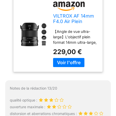
VILTROX AF 14mm
F4.0 Air Plein
Format Objectif
【Angle de vue ultra-
pour Monture Nikon
large】L'objectif plein
Z, 112,6° Ultra Grand
format 14mm ultra-large,
Angle STM
avec un angle de vue
autofocus Plein
229,00 €
ultra-large de 112,6°,
Format Objectif
capture une plus large
Compatible avec
gamme de paysages,
Nikon à Monture Z
capturant facilement les
Z5 Z5II Z50II Z6II
intérieurs architecturaux,
Z30 Z8 ZFC ZF
les espaces confinés et
les photos de groupe.
Notes de la rédaction 13/20
Cela vous permet de
capturer davantage
qualité optique :
d'informations
ouverture maximale :
environnementales et de
mettre au point vos
distorsion et aberrations chromatiques :