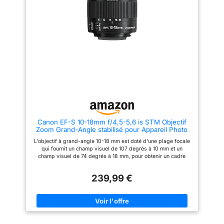
pour capturer un champ de
objectif super grand angle 120°
vision plus large et magnifique.
et un objectif macro 22x (à
Vous pouvez ajouter 45 % de la
visser). Un objectif fisheye
scène en plus dans vos photos
donnera à votre image un effet
pour créer de magnifiques
d'aquarium rond. L'objectif
paysages de voyage, des
macro capture des gros plans
paysages, des architectures,
étonnants et des détails clairs
d'autres vues spectaculaires et
tels que des insectes et des
des photos époustouflantes de
fleurs. Le grand angle vous
vous-même et d'autres
permet de capturer de grandes
personnes, etc. Lentilles
scènes, telles que des selfies
optiques professionnelles,
de groupe, etc. 【Voulez-vous
encadrées par des boîtiers en
savoir s'il peut être utilisé sur
aluminium militaire, assurent
votre téléphone ? Bien sûr ! Il est
une haute qualité et une longue
compatible avec les téléphones
durée de vie. 【Objectif macro
à une ou plusieurs caméras tels
Canon EF-S 10-18mm f/4,5-5,6 is STM Objectif
à clip 12,5x pour téléphone
que l'iPhone, Samsung, Huawei
Zoom Grand-Angle stabilisé pour Appareil Photo
portable】:Retirez l'objectif
LG, One Plus et d'autres
Réflex APS-C EOS, Noir
grand angle et utilisez
téléphones Android sur le
L'objectif à grand-angle 10-18 mm est doté d'une plage focale
uniquement le téléphone
marché. clip coulissant, lorsque
qui fournit un champ visuel de 107 degrés à 10 mm et un
portable macro pour prendre
vous l'utilisez sur un téléphone
champ visuel de 74 degrés à 18 mm, pour obtenir un cadre
des photos en mode macro pour
multi-objectifs, vous devez le
plus large. La technologie STM (moteur pas à pas) de l'objectif
une vue ultra-détaillée et
faire glisser vers l'appareil
offre une mise au point continue fluide et silencieuse pour les
sculptante. L'objectif macro
photo principal du téléphone.
239,99 €
photos et les vidéos avec l'autofocus Servo. Le stabilisateur
vous permet de vous concentrer
【Voulez-vous rendre la prise
d'image 4 vitesses de l'objectif réduit le flou de bougé,
extrêmement près d'un objet
de vue plus pratique et
garantissant des prises de vue stables même sans trépied, ce
pour une vision plus nette avec
stable?】Trépied en métal +
qui s'avère utile dans les situations de faible luminosité et pour
jusqu'à 12,5 fois plus de détails.
obturateur, le trépied peut
les vidéos prises à main levée. Le traitement Super Spectra
Gardez l'objectif macro à
prendre en charge le téléphone
élimine les images fantômes et les reflets causés par les
environ 3 à 6 cm d'un objet
portable et l'objectif, ce qui peut
reflets de surface, afin de conserver des images de haute