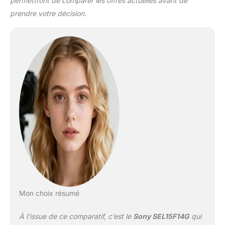
l'ouverture circulaire du
permettront de comparer les offres actuelles avant de
diaphragme à sept
prendre votre décision.
lamelles de l'objectif
Sony 15 mm F1.4 G
permet de créer un
puissant bokeh à l'arrière
plan SUIVI AF SANS
FAILLE : grâce aux deux
moteurs linéaires
magnétiques,le suivi de
la mise au point, du
visage et des yeux est
parfait en photo comme
en vidéo CLARTÉ
EXCEPTIONNELLE :
l'ouverture maximale à
F1.4 assure une clareté
optimale de l'image et en
fait l'objectif grand angle
Mon choix résumé
série G de référence
CONCEPTION : le design
À l’issue de ce comparatif, c’est le
Sony SEL15F14G
qui
résistant à la poussière