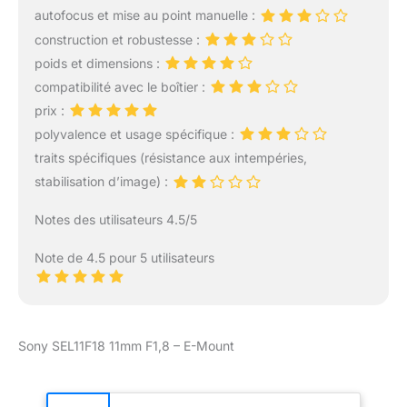
sujets plus librement lors
autofocus et mise au point manuelle :
de vos vlogs.
construction et robustesse :
【Expérience d'image
poids et dimensions :
nette】L'objectif Viltrox
AF 14mm F4.0 est doté
compatibilité avec le boîtier :
d'une excellente
prix :
structure optique à 12
polyvalence et usage spécifique :
éléments et 9 groupes,
traits spécifiques (résistance aux intempéries,
dont 2 lentilles
asphériques, 4 lentilles à
stabilisation d’image) :
très faible dispersion et 2
lentilles à indice de
Notes des utilisateurs 4.5/5
réfraction élevé, pour un
excellent contrôle de la
Note de 4.5 pour 5 utilisateurs
distorsion, offrant une
qualité d'image nette sur
toute la surface et un
vignettage minimal,
Sony SEL11F18 11mm F1,8 – E-Mount
garantissant des
performances fiables du
centre jusqu'aux angles.