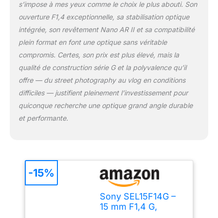
s’impose à mes yeux comme le choix le plus abouti. Son
et à l'humidité ainsi que
ouverture F1,4 exceptionnelle, sa stabilisation optique
la bague de diaphragme
dé-cliquable, font de cet
intégrée, son revêtement Nano AR II et sa compatibilité
objectif l'outil idéal.
plein format en font une optique sans véritable
compromis. Certes, son prix est plus élevé, mais la
qualité de construction
série G
et la polyvalence qu’il
offre — du street photography au vlog en conditions
difficiles — justifient pleinement l’investissement pour
quiconque recherche une optique grand angle durable
et performante.
-15%
Sony SEL15F14G –
15 mm F1,4 G,
Objectif Grand-