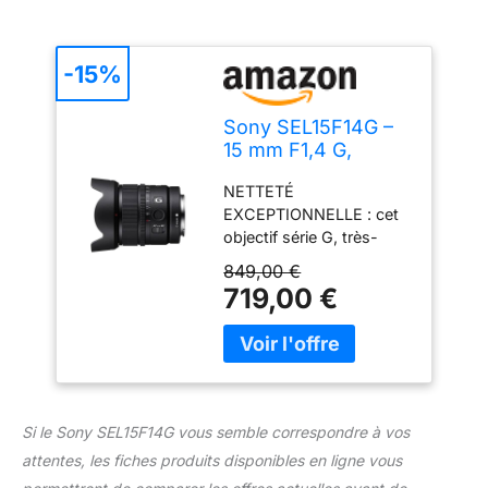
dé-cliquable, font de cet
objectif l'outil idéal.
-15%
Sony SEL15F14G –
15 mm F1,4 G,
Objectif Grand-
NETTETÉ
Angle Lumineux
EXCEPTIONNELLE : cet
pour Plein Format &
objectif série G, très-
APS-C, E-Mount,
grand angle Super35 /
idéal Street, vlog &
849,00 €
APS-C et ultra lumineux
Voyage, Compatible
719,00 €
à F1.4 est idéal pour la
A7, ZV-E10,
photographie grâce à sa
A6400/A6700
bague de diaphragme
mais aussi en mode vlog
pour la création de
contenu en vidéo. DES
Si le Sony SEL15F14G vous semble correspondre à vos
FLOUS D'ARRIÈRE-
attentes, les fiches produits disponibles en ligne vous
PLANS PUISSANTS :