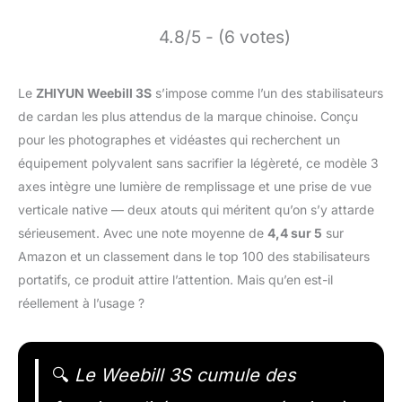
4.8/5 - (6 votes)
Le
ZHIYUN Weebill 3S
s’impose comme l’un des stabilisateurs
de cardan les plus attendus de la marque chinoise. Conçu
pour les photographes et vidéastes qui recherchent un
équipement polyvalent sans sacrifier la légèreté, ce modèle 3
axes intègre une lumière de remplissage et une prise de vue
verticale native — deux atouts qui méritent qu’on s’y attarde
sérieusement. Avec une note moyenne de
4,4 sur 5
sur
Amazon et un classement dans le top 100 des stabilisateurs
portatifs, ce produit attire l’attention. Mais qu’en est-il
réellement à l’usage ?
🔍
Le Weebill 3S cumule des