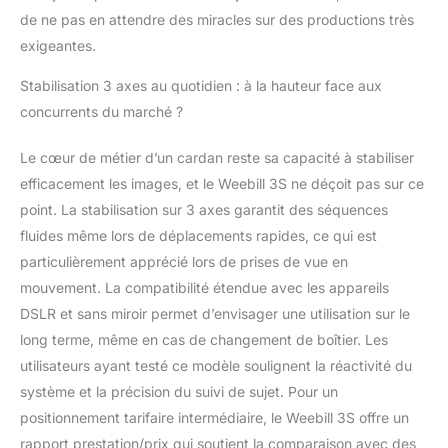
3S stabilisateur prend
de ne pas en attendre des miracles sur des productions très
en charge le protocole
exigeantes.
de charge rapide PD,
avec un temps de
Stabilisation 3 axes au quotidien : à la hauteur face aux
charge maximal de 2
concurrents du marché ?
heures pour atteindre
100%. [ Sans Fil -
Moins de Soucis ]
Le cœur de métier d’un cardan reste sa capacité à stabiliser
ZHIYUN Weebill 3S
efficacement les images, et le Weebill 3S ne déçoit pas sur ce
stabilisateur prend en
point. La stabilisation sur 3 axes garantit des séquences
charge de la
fluides même lors de déplacements rapides, ce qui est
commande
d’obturateur Bluetooth
particulièrement apprécié lors de prises de vue en
avec les principaux
mouvement. La compatibilité étendue avec les appareils
modèles d’appareils
DSLR et sans miroir permet d’envisager une utilisation sur le
photo, permettant au
long terme, même en cas de changement de boîtier. Les
bouton
d’enregistrement de
utilisateurs ayant testé ce modèle soulignent la réactivité du
démarrer/d’arrêter
système et la précision du suivi de sujet. Pour un
l’enregistrement ou de
positionnement tarifaire intermédiaire, le Weebill 3S offre un
déclencher des
rapport prestation/prix qui soutient la comparaison avec des