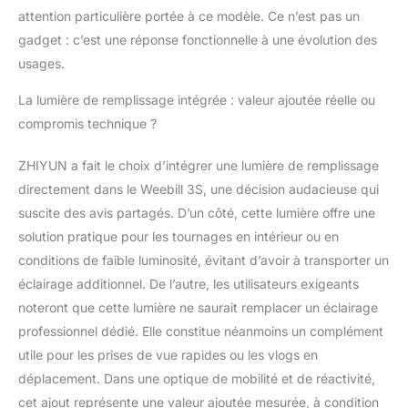
chaque prise de vue.
attention particulière portée à ce modèle. Ce n’est pas un
Dotée de la technologie
gadget : c’est une réponse fonctionnelle à une évolution des
Lumen Amplifier, la
usages.
lumière d’appoint
délivre un pic
La lumière de remplissage intégrée : valeur ajoutée réelle ou
d’éclairement de 1000
compromis technique ?
Lumen, améliorant ainsi
la texture des ombres
ZHIYUN a fait le choix d’intégrer une lumière de remplissage
et des lumières. Double
température de
directement dans le Weebill 3S, une décision audacieuse qui
couleur: 2600-5500K,
suscite des avis partagés. D’un côté, cette lumière offre une
IRC : 90+ [
solution pratique pour les tournages en intérieur ou en
Chargement Rapide -
conditions de faible luminosité, évitant d’avoir à transporter un
Longues Durées
D'utilisation ] Le
éclairage additionnel. De l’autre, les utilisateurs exigeants
stabilisateur offre
noteront que cette lumière ne saurait remplacer un éclairage
jusqu’à 11,5 heures de
professionnel dédié. Elle constitue néanmoins un complément
fonctionnement
utile pour les prises de vue rapides ou les vlogs en
ininterrompu dans des
environnements
déplacement. Dans une optique de mobilité et de réactivité,
statiques. Le WEEBILL
cet ajout représente une valeur ajoutée mesurée, à condition