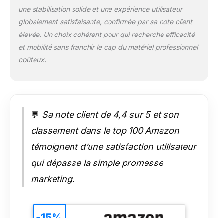
gimbal, ce qui vous
une stabilisation solide et une expérience utilisateur
permet de gagner du
globalement satisfaisante, confirmée par sa note client
temps lors de
élevée. Un choix cohérent pour qui recherche efficacité
l’installation, tout en
et mobilité sans franchir le cap du matériel professionnel
garantissant un
équilibre optimal pour
coûteux.
votre appareil photo.
[ Lumiere Video de
1000 Lumen ]
ZHIYUN Weebill 3S
stabilisateur ajoute
💬
Sa note client de 4,4 sur 5 et son
une touche
classement dans le top 100 Amazon
professionnelle à
chaque prise de vue.
témoignent d’une satisfaction utilisateur
Dotée de la
technologie Lumen
qui dépasse la simple promesse
Amplifier, la lumière
marketing.
d’appoint délivre un
pic d’éclairement de
1000 Lumen,
améliorant ainsi la
-15%