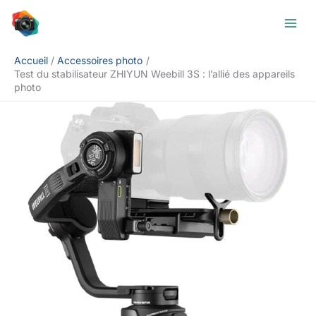
Aller
Rechercher
au
contenu
Accueil
Accessoires photo
Test du stabilisateur ZHIYUN Weebill 3S : l’allié des appareils
photo