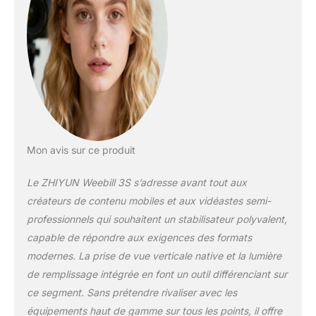
plupart des appareils
photo reflex
numériques et sans
miroir du marché,
ainsi qu’avec les
objectifs courants. [
Passage
Révolutionnaire en
Mode Portrait ] Grâce
au système inventif
qui intègre la
Mon avis sur ce produit
structure de
verrouillage du mode
Le ZHIYUN Weebill 3S s’adresse avant tout aux
portrait/paysage,
créateurs de contenu mobiles et aux vidéastes semi-
vous pouvez
professionnels qui souhaitent un stabilisateur polyvalent,
désormais alterner
capable de répondre aux exigences des formats
les modes portrait et
paysage en toute
modernes. La prise de vue verticale native et la lumière
transparence
de remplissage intégrée en font un outil différenciant sur
directement sur le
ce segment. Sans prétendre rivaliser avec les
module de fixation
équipements haut de gamme sur tous les points, il offre
rapide du Weebill 3S