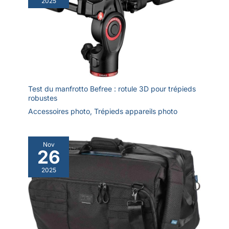
2025
avec un temps de
charge maximal de 2
heures pour atteindre
100%. [ Sans Fil -
Moins de Soucis ]
ZHIYUN Weebill 3S
stabilisateur prend en
charge de la
Test du manfrotto Befree : rotule 3D pour trépieds
commande
robustes
d’obturateur
Accessoires photo
,
Trépieds appareils photo
Bluetooth avec les
principaux modèles
d’appareils photo,
Nov
permettant au
26
bouton
d’enregistrement de
2025
démarrer/d’arrêter
l’enregistrement ou
de déclencher des
fonctions de prise de
photos, offrant ainsi