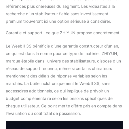
fonctions de prise de
références plus onéreuses du segment. Les vidéastes à la
photos, offrant ainsi
une expérience de
recherche d’un stabilisateur fiable sans investissement
prise de vue
premium trouveront ici une option sérieuse à considérer.
transparente. * Pour
plus de détails sur la
Garantie et support : ce que ZHIYUN propose concrètement
compatibilité, veuillez
consulter le site officiel.
Le Weebill 3S bénéficie d’une garantie constructeur d’un an,
ce qui est dans la norme pour ce type de matériel. ZHIYUN,
marque établie dans l’univers des stabilisateurs, dispose d’un
réseau de support reconnu, même si certains utilisateurs
mentionnent des délais de réponse variables selon les
marchés. La boîte inclut uniquement le Weebill 3S, sans
accessoires additionnels, ce qui implique de prévoir un
budget complémentaire selon les besoins spécifiques de
chaque utilisateur. Ce point mérite d’être pris en compte dans
l’évaluation du coût total de possession.