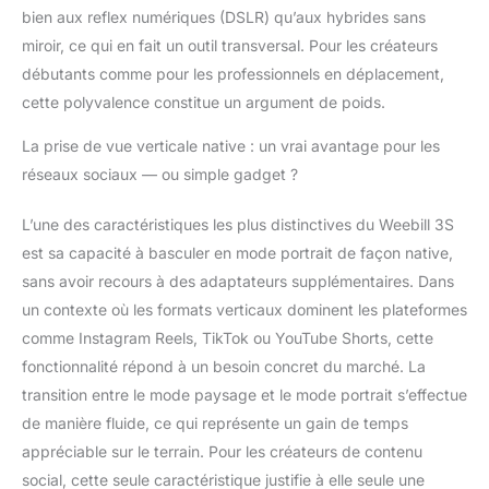
intègre la structure de
bien aux reflex numériques (DSLR) qu’aux hybrides sans
verrouillage du mode
miroir, ce qui en fait un outil transversal. Pour les créateurs
portrait/paysage, vous
pouvez désormais
débutants comme pour les professionnels en déplacement,
alterner les modes
cette polyvalence constitue un argument de poids.
portrait et paysage en
toute transparence
La prise de vue verticale native : un vrai avantage pour les
directement sur le
réseaux sociaux — ou simple gadget ?
module de fixation
rapide du Weebill 3S
L’une des caractéristiques les plus distinctives du Weebill 3S
gimbal, ce qui vous
est sa capacité à basculer en mode portrait de façon native,
permet de gagner du
temps lors de
sans avoir recours à des adaptateurs supplémentaires. Dans
l’installation, tout en
un contexte où les formats verticaux dominent les plateformes
garantissant un
comme Instagram Reels, TikTok ou YouTube Shorts, cette
équilibre optimal pour
fonctionnalité répond à un besoin concret du marché. La
votre appareil photo. [
Lumiere Video de 1000
transition entre le mode paysage et le mode portrait s’effectue
Lumen ] ZHIYUN
de manière fluide, ce qui représente un gain de temps
Weebill 3S stabilisateur
appréciable sur le terrain. Pour les créateurs de contenu
ajoute une touche
social, cette seule caractéristique justifie à elle seule une
professionnelle à