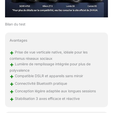
Bilan du test
Avantages
+
Prise de vue verticale native, idéale pour les
contenus réseaux sociaux
+
Lumière de remplissage intégrée pour plus de
polyvalence
+
Compatible DSLR et appareils sans miroir
+
Connectivité Bluetooth pratique
+
Conception légère adaptée aux longues sessions
+
Stabilisation 3 axes efficace et réactive