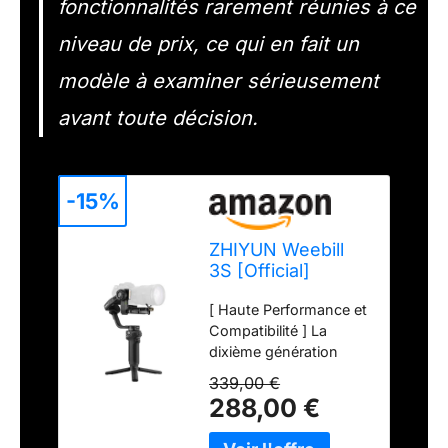
fonctionnalités rarement réunies à ce
niveau de prix, ce qui en fait un
modèle à examiner sérieusement
avant toute décision.
-15%
ZHIYUN Weebill
3S [Official]
Gimbal
[ Haute Performance et
Stabilisateur pour
Compatibilité ] La
Appareil Photo
dixième génération
d’algorithmes du
339,00 €
ZHIYUN Weebill 3S
288,00 €
stabilisateur pour
appareils photo