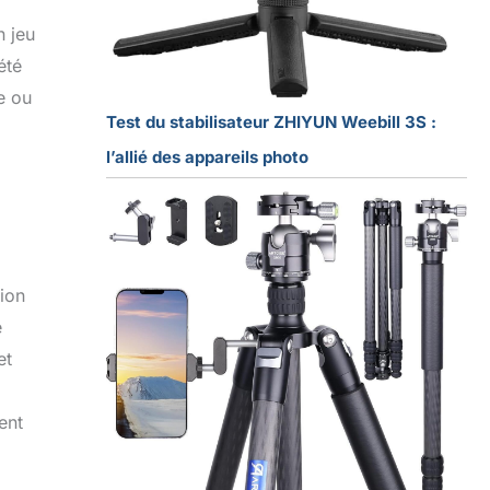
n jeu
été
e ou
Test du stabilisateur ZHIYUN Weebill 3S :
l’allié des appareils photo
ion
e
et
ent