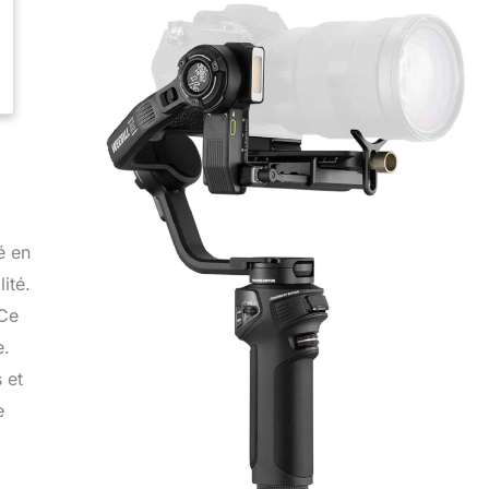
é en
ité.
 Ce
e.
 et
e