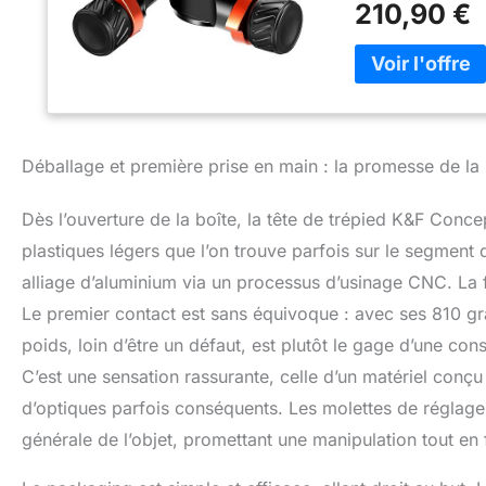
210,90 €
votre efficacité d
d'aluminium de ha
produit est plus 
【Large Application
photographie de c
variété de scène
la tête de trépied
Déballage et première prise en main : la promesse de la
appliqué à divers
de fixation rapid
Dès l’ouverture de la boîte, la tête de trépied K&F Con
SLR, DSLR.
plastiques légers que l’on trouve parfois sur le segmen
alliage d’aluminium via un processus d’usinage CNC. La fi
Le premier contact est sans équivoque : avec ses 810 gr
poids, loin d’être un défaut, est plutôt le gage d’une cons
C’est une sensation rassurante, celle d’un matériel conçu 
d’optiques parfois conséquents. Les molettes de réglage
générale de l’objet, promettant une manipulation tout en 