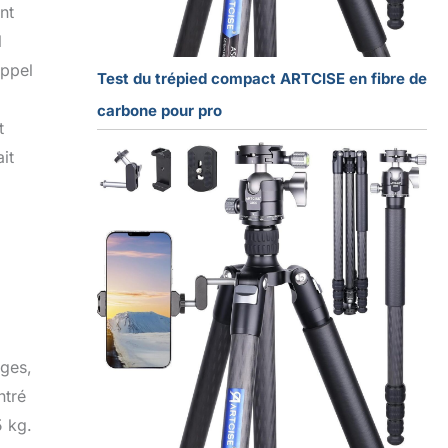
nt
l
appel
Test du trépied compact ARTCISE en fibre de
carbone pour pro
t
it
ages,
ntré
5 kg.