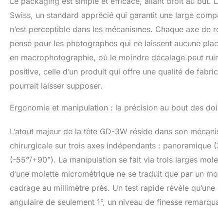
Le packaging est simple et efficace, allant droit au but.
Swiss, un standard apprécié qui garantit une large comp
n’est perceptible dans les mécanismes. Chaque axe de r
pensé pour les photographes qui ne laissent aucune pla
en macrophotographie, où le moindre décalage peut ruin
positive, celle d’un produit qui offre une qualité de fabr
pourrait laisser supposer.
Ergonomie et manipulation : la précision au bout des doi
L’atout majeur de la tête GD-3W réside dans son mécani
chirurgicale sur trois axes indépendants : panoramique (36
(-55°/+90°). La manipulation se fait via trois larges mol
d’une molette micrométrique ne se traduit que par un m
cadrage au millimètre près. Un test rapide révèle qu’un
angulaire de seulement 1°, un niveau de finesse remarqu