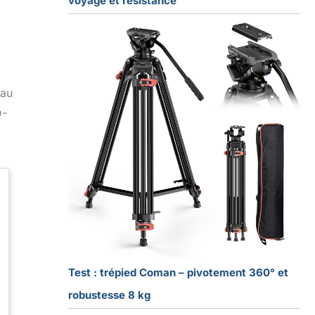
voyage et résistance
 au
D-
Test : trépied Coman – pivotement 360° et
robustesse 8 kg