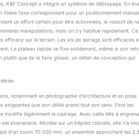
de, K&F Concept a intégré un système de débrayage. En tira
on libère l’axe correspondant pour un positionnement manue
ent un effort certain pour être actionnées, le ressort de r
premières manipulations, mais on s’y habitue rapidement. Ce
ès efficace sur le terrain. Les vis de serrage sont efficaces e
t. Le plateau rapide se fixe solidement, même si son retra
lutôt que de le faire glisser, un détail de conception qui
imétrée
sions, notamment en photographie d’architecture et en pose
 exigeantes que son utilité prend tout son sens. Finis les
ge modifie légèrement le cadrage. Avec cette tête à engren
 est exemplaire. Montée sur un trépied robuste, elle n’a mo
quipé d’un zoom 70-200 mm, un ensemble approchant les 2,