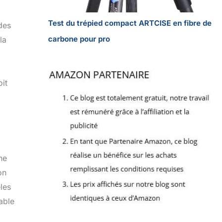
Test du trépied compact ARTCISE en fibre de
des
carbone pour pro
la
it
ne
on
les
able