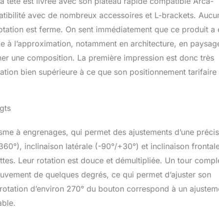
 La tête est livrée avec son plateau rapide compatible Arca-
atibilité avec de nombreux accessoires et L-brackets. Aucu
otation est ferme. On sent immédiatement que ce produit a 
ce à l’approximation, notamment en architecture, en paysag
er une composition. La première impression est donc très
ication bien supérieure à ce que son positionnement tarifaire
gts
sme à engrenages, qui permet des ajustements d’une précis
0°), inclinaison latérale (-90°/+30°) et inclinaison frontal
ettes. Leur rotation est douce et démultipliée. Un tour compl
ouvement de quelques degrés, ce qui permet d’ajuster son
e rotation d’environ 270° du bouton correspond à un ajustem
able.