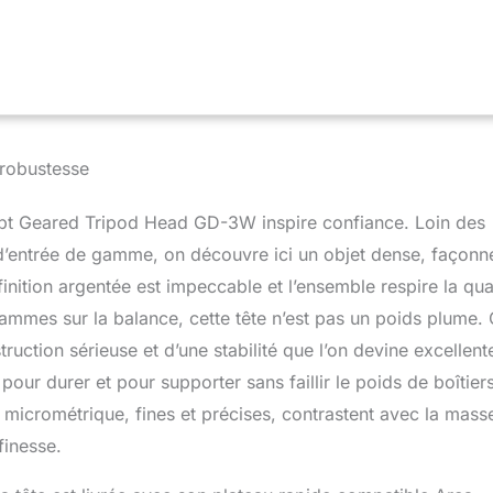
e tir. 【Qualité Supérieure】 Avec un matériau en alliage
ute qualité et un processus de précision CNC, l'apparence du
précise et durable, peut contenir jusqu'à 6kg d'équipement.
】 Facile, rapide, polyvalent, parfait pour capturer la nature, la
iel étoilé, la photographie commerciale, etc, idéal pour une
s de photographie exigeantes. 【Haute Compatibilité】Le fond de
 à cardan a un trou de vis de 3/8 pouces, il peut être largement
 robustesse
 trépieds professionnels ; et est également livré avec une plaque
e amovible à vis de 1/4 pouce, qui convient aux appareils photo
cept Geared Tripod Head GD-3W inspire confiance. Loin des
t d’entrée de gamme, on découvre ici un objet dense, façonn
nition argentée est impeccable et l’ensemble respire la qual
ammes sur la balance, cette tête n’est pas un poids plume.
truction sérieuse et d’une stabilité que l’on devine excellent
pour durer et pour supporter sans faillir le poids de boîtiers
 micrométrique, fines et précises, contrastent avec la mass
finesse.