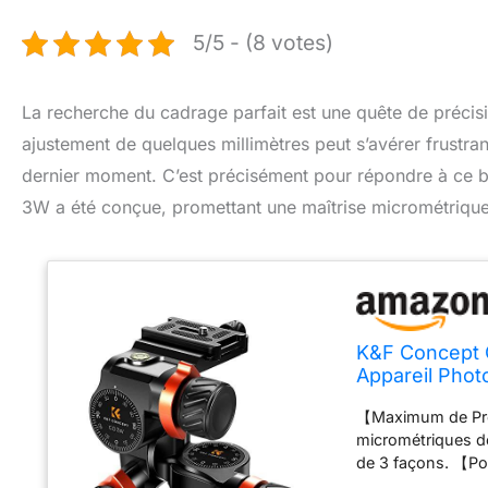
5/5 - (8 votes)
La recherche du cadrage parfait est une quête de précis
ajustement de quelques millimètres peut s’avérer frustra
dernier moment. C’est précisément pour répondre à ce b
3W a été conçue, promettant une maîtrise micrométrique 
K&F Concept 
Appareil Phot
Alloy Tête Sp
【Maximum de Pré
Photographie 
micrométriques d
de 3 façons. 【Pos
amortissement, c