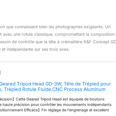
ion que connaissent bien les photographes exigeants. Un
nt avec une rotule classique, compromettant la composition
esoin de contrôle que la tête à crémaillère K&F Concept G
et indépendante sur ses trois axes.
Geared Tripod Head GD-3W, Tête de Trépied pour
o, Trépied Rotule Fluide,CNC Process Aluminum
hérique à Cardan Charge Max. 6KG pour
cision】Cette Geared Tripod Head est équipée de boutons
Professionnelle
e haute précision pour contrôler les mouvements indépendants
itionnement Efficace】Fin réglage de l'engrenage et excellent
omposition de positionnement en une seule étape, améliorant