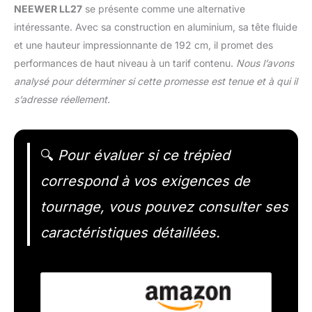
NEEWER LL27
se présente comme une alternative
intéressante. Avec sa construction en aluminium, sa tête fluide
et une hauteur impressionnante de 192 cm, il promet des
performances de haut niveau à un tarif contenu.
Nous l’avons
analysé pour déterminer si cette promesse est tenue et à qui il
s’adresse réellement.
🔍
Pour évaluer si ce trépied
correspond à vos exigences de
tournage, vous pouvez consulter ses
caractéristiques détaillées.