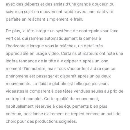
avec des départs et des arrêts d’une grande douceur, ou
Changement de mode
rapide et facile : la tête
suivre un sujet en mouvement rapide avec une réactivité
fluide dispose de deux
parfaite en relâchant simplement le frein.
modes QR, compatible
avec DJI RS2 RS3 RS3
De plus, la tête intègre un système de contrepoids sur l’axe
PRO cardan et
vertical, qui ramène automatiquement la caméra à
compatible avec
l’horizontale lorsque vous la relâchez, un détail très
Manfrotto 501PL 504PL
plaques à dégagement
appréciable en usage vidéo. Certains utilisateurs ont noté une
rapide, respectivement.
légère tendance de la tête à « gripper » après un long
La plaque à
moment d’immobilité, mais tous s’accordent à dire que ce
dégagement rapide
phénomène est passager et disparaît après un ou deux
vous permet de le
verrouiller en 1 seconde
mouvements. La fluidité globale est telle que plusieurs
et de basculer entre
vidéastes la comparent à des têtes vendues seules au prix de
trépied et cardan
ce trépied complet. Cette qualité de mouvement,
Options de montage de
habituellement réservée à des équipements bien plus
6,35 mm et 9,5 mm :
onéreux, positionne clairement ce trépied comme un outil de
les vis de 6,35 mm et
9,5 mm sur le dessus
choix pour des productions soignées.
de la tête fluide rendent