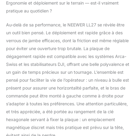
ce trépied vidéo
Ergonomie et déploiement sur le terrain — est-il vraiment
compatible avec Sony
pratique au quotidien ?
Canon Nikon et autres
appareils photo reflex
Au-delà de sa performance, le NEEWER LL27 se révèle être
numériques, appareils
un outil bien pensé. Le déploiement est rapide grâce à des
photo sans miroir,
caméscopes et
verrous de jambe efficaces, dont la friction est même réglable
télescopes. Un trou
pour éviter une ouverture trop brutale. La plaque de
fileté supplémentaire
dégagement rapide est compatible avec les systèmes Arca-
de 6,35 mm pour les
Swiss et les stabilisateurs DJI, offrant une belle polyvalence et
accessoires et
un gain de temps précieux sur un tournage. L’ensemble est
appareils externes tels
que les bras magiques,
pensé pour faciliter la vie de l’opérateur : un niveau à bulle est
les moniteurs, les
présent pour assurer une horizontalité parfaite, et le bras de
téléphones portables,
commande peut être monté à gauche comme à droite pour
les microphones, les
s’adapter à toutes les préférences. Une attention particulière,
lampes vidéo, etc.
et très appréciée, a été portée au rangement de la clé
hexagonale servant à fixer la plaque : un emplacement
magnétique discret mais très pratique est prévu sur la tête,
évitant ainsi de la perdre.