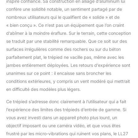
inspire confiance. Sa construction en alliage d’aluminium lui
et utilisation
polyvalente : fabriqué
confère une solidité notable, un sentiment partagé par de
en alliage d'aluminium,
nombreux utilisateurs qui le qualifient de « solide » et de
le trépied vidéo dispose
« bien conçu ». Ce n’est pas un équipement que l’on craint
de pieds de trépied
d’abîmer à la moindre éraflure. Sur le terrain, cette conception
multi-tubulaires qui
tiennent debout même
se traduit par une stabilité remarquable. Que ce soit sur des
lorsque vous
surfaces irrégulières comme des rochers ou sur du béton
transportez un appareil
parfaitement plat, le trépied ne vacille pas, même avec les
photo ou un autre
jambes entièrement déployées. Les retours d’expérience sont
équipement de
unanimes sur ce point : il encaisse sans broncher les
photographie
professionnel jusqu'à 8
conditions extérieures, y compris un vent modéré qui mettrait
kg, idéal pour le sport,
en difficulté des modèles plus légers.
les mariages, les
paysages et la
Ce trépied s’adresse donc clairement à l’utilisateur qui a fait
photographie de
l’expérience des limites des trépieds d’entrée de gamme. Si
produits,
vous avez investi dans un appareil photo plus lourd, un
l'enregistrement vidéo,
le vlogging, le
objectif imposant ou une caméra vidéo, et que vous êtes
streaming en direct, et
frustré par les micro-vibrations qui ruinent vos plans, le LL27