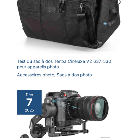
miroir, caméscopes
et télescopes. Un
trou fileté
supplémentaire de
6,35 mm pour les
accessoires et
appareils externes
tels que les bras
magiques, les
Test du sac à dos Tenba Cineluxe V2 637-530
moniteurs, les
pour appareils photo
téléphones portables,
Accessoires photo
,
Sacs à dos photo
les microphones, les
lampes vidéo, etc.
Déc
7
2025