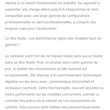
plus encore. Tête de
répond à ce besoin fondamental de stabilité. Sa capacité à
poêle fluide de qualité
supporter une charge allant jusqu’à 6 kilogrammes le rend
supérieure : le trépied
professionnel dispose
compatible avec une large gamme de configurations
d'une tête fluide avec
professionnelles ou semi-professionnelles, y compris des
un système
longues-vues pour l’observation.
d'amortissement de
friction et d'équilibrage
La tête fluide : une performance digne des modèles haut de
fluide. Prend en charge
gamme ?
la rotation à 360° et le
mouvement
Le véritable point fort de ce trépied réside sans aucun doute
d'inclinaison de
-75°/+90°. La base du
dans sa tête fluide. Pour un produit dans cette gamme de
bol de 75 mm de
prix, la qualité des mouvements qu’elle autorise est
diamètre avec échelle à
exceptionnelle. Elle dispose d’un amortissement hydraulique
360° et une poignée de
réglable sur les deux axes : panoramique (horizontal) et
verrouillage pour des
images panoramiques
inclinaison (vertical). Cette fonctionnalité, souvent absente ou
nettes avec fluidité. Un
moins performante sur les modèles concurrents, permet un
niveau à bulle pratique
contrôle très précis de la vitesse de vos mouvements de
aide à garder le niveau
caméra. Vous pouvez ainsi réaliser des panoramiques lents
droit tout le temps.