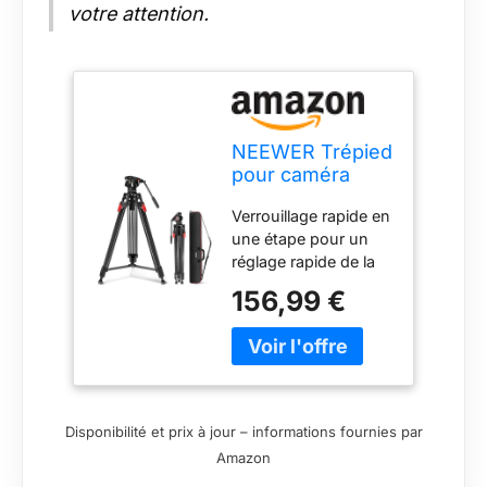
votre attention.
NEEWER Trépied
pour caméra
vidéo de 192 cm
Verrouillage rapide en
avec tête fluide,
une étape pour un
libération rapide
réglage rapide de la
en une étape
hauteur : avec des
avec
156,99 €
boucles à verrouillage
amortissement
rapide, vous pouvez
réglable, trépied
facilement étendre le
robuste en
trépied LL27 de 89,4
aluminium,
cm à 192 cm. Quand
plaque QR
il est temps de le
double mode
Disponibilité et prix à jour – informations fournies par
ranger, le trépied de
pour appareils
Amazon
photographie se
photo reflex