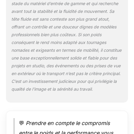
stade du matériel d’entrée de gamme et qui recherche
sport, les mariages,
les paysages et la
avant tout la stabilité et la fluidité de mouvement. Sa
photographie de
tête fluide est sans conteste son plus grand atout,
produits,
offrant un contrôle et une douceur dignes de modèles
l'enregistrement
professionnels bien plus coûteux. Si son poids
vidéo, le vlogging, le
conséquent le rend moins adapté aux tournages
streaming en direct,
et plus encore. Tête
nomades et exigeants en termes de mobilité, il constitue
de poêle fluide de
une base exceptionnellement solide et fiable pour des
qualité supérieure : le
projets en studio, des événements ou des prises de vue
trépied professionnel
en extérieur où le transport n’est pas le critère principal.
dispose d'une tête
fluide avec un
C’est un investissement judicieux pour qui privilégie la
système
qualité de l’image et la sérénité au travail.
d'amortissement de
friction et
d'équilibrage fluide.
Prend en charge la
rotation à 360° et le
💬
Prendre en compte le compromis
mouvement
d'inclinaison de
entre le poids et la performance vous