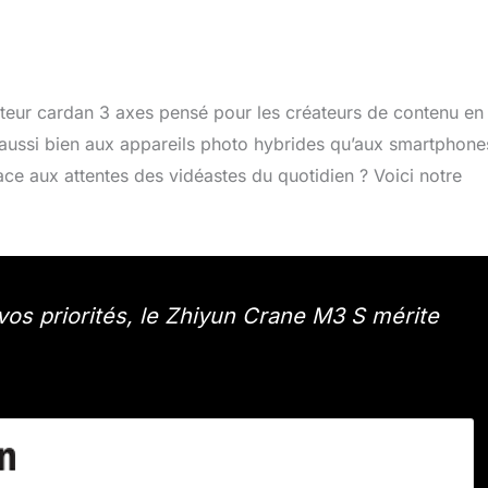
teur cardan 3 axes pensé pour les créateurs de contenu en
r aussi bien aux appareils photo hybrides qu’aux smartphone
ace aux attentes des vidéastes du quotidien ? Voici notre
t vos priorités, le Zhiyun Crane M3 S mérite