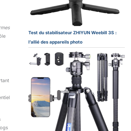
ermes
Test du stabilisateur ZHIYUN Weebill 3S :
ôle
l’allié des appareils photo
rtant
ntiel
s
logs