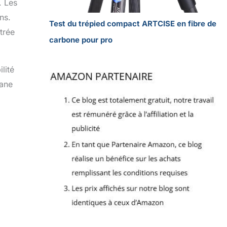
. Les
ns.
Test du trépied compact ARTCISE en fibre de
trée
carbone pour pro
lité
rane