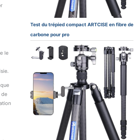
er
Test du trépied compact ARTCISE en fibre de
carbone pour pro
e le
sie.
ique
n de
ation