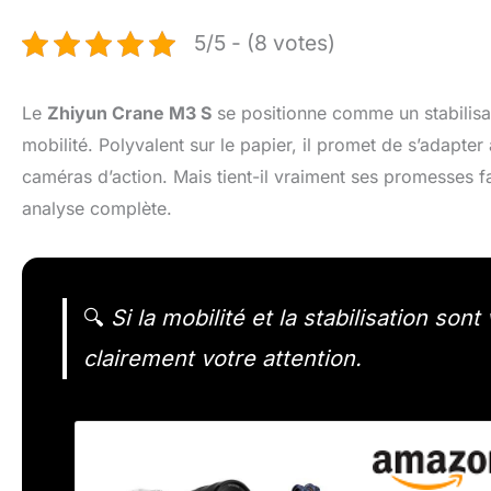
5/5 - (8 votes)
Le
Zhiyun Crane M3 S
se positionne comme un stabilisa
mobilité. Polyvalent sur le papier, il promet de s’adapte
caméras d’action. Mais tient-il vraiment ses promesses f
analyse complète.
🔍
Si la mobilité et la stabilisation son
clairement votre attention.