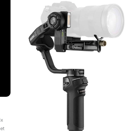
ix
 et