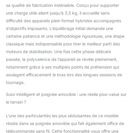
complexes. 【Charge
sa qualité de fabrication indéniable. Conçu pour supporter
utile jusqu’à 3,5kg &
une charge utile allant jusqu’à 3,5 kg, il accueille sans
passage vertical
rapide】Conçu pour les
difficulté des appareils plein format hybrides accompagnés
configurations
d’objectifs imposants. L’équilibrage initial demande une
professionnelles, ce
certaine patience et une méthodologie rigoureuse, une étape
stabilisateur caméra
classique mais indispensable pour tirer le meilleur parti des
supporte jusqu’à 3,5
kg. Le changement
moteurs de stabilisation. Une fois cette phase délicate
portrait/paysage
passée, la polyvalence de l’appareil se révèle pleinement,
s’effectue en
notamment grâce à ses multiples points de préhension qui
seulement 10
soulagent efficacement le bras lors des longues sessions de
secondes, idéal pour
tournage.
passer rapidement d’un
tournage horizontal à
Suivi intelligent et poignée amovible : une réelle plus-value sur
un contenu vertical
pour les réseaux
le terrain ?
sociaux. 【Poignée
multifonction
L’une des particularités les plus séduisantes de ce modèle
ergonomique et
réside dans sa poignée amovible qui fait également office de
détachable】La
télécommande sans fil. Cette fonctionnalité vous offre une
poignée suspendue