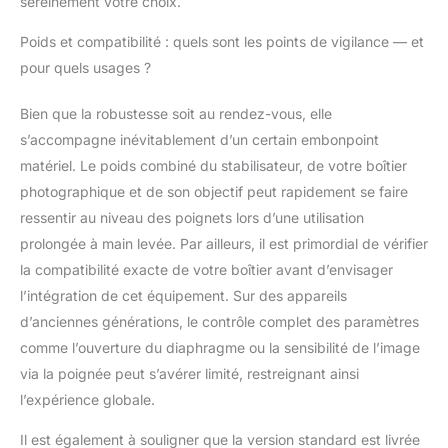
sereinement votre choix.
contrôle rapide et
précis. La mémoire de
Poids et compatibilité : quels sont les points de vigilance — et
trajectoire A/B et la
pour quels usages ?
connexion Bluetooth
instantanée améliorent
Bien que la robustesse soit au rendez-vous, elle
considérablement
l’efficacité de tournage.
s’accompagne inévitablement d’un certain embonpoint
【Stabilisation nouvelle
matériel. Le poids combiné du stabilisateur, de votre boîtier
génération avec
photographique et de son objectif peut rapidement se faire
algorithme quaternion
ressentir au niveau des poignets lors d’une utilisation
2025】Le système de
stabilisation avancé
prolongée à main levée. Par ailleurs, il est primordial de vérifier
compense
la compatibilité exacte de votre boîtier avant d’envisager
instantanément les
l’intégration de cet équipement. Sur des appareils
vibrations et
d’anciennes générations, le contrôle complet des paramètres
mouvements brusques
comme l’ouverture du diaphragme ou la sensibilité de l’image
pour garantir des
vidéos fluides et
via la poignée peut s’avérer limité, restreignant ainsi
cinématographiques,
l’expérience globale.
même lors des prises
de vue en mouvement
Il est également à souligner que la version standard est livrée