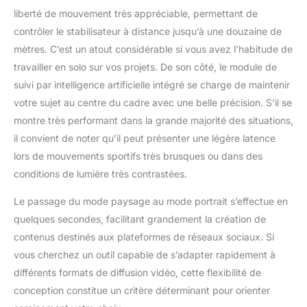
réduit efficacement la
liberté de mouvement très appréciable, permettant de
fatigue lors des
contrôler le stabilisateur à distance jusqu’à une douzaine de
longues sessions de
mètres. C’est un atout considérable si vous avez l’habitude de
tournage. Amovible,
travailler en solo sur vos projets. De son côté, le module de
elle peut être utilisée
suivi par intelligence artificielle intégré se charge de maintenir
comme télécommande
sans fil, offrant plus de
votre sujet au centre du cadre avec une belle précision. S’il se
liberté aux créateurs
montre très performant dans la grande majorité des situations,
solo utilisant un gimbal
il convient de noter qu’il peut présenter une légère latence
stabilisateur caméra.
lors de mouvements sportifs très brusques ou dans des
【Contrôle
professionnel plus
conditions de lumière très contrastées.
intuitif】Équipé d’un
écran tactile couleur
Le passage du mode paysage au mode portrait s’effectue en
1,3", d’une molette
quelques secondes, facilitant grandement la création de
multifonction ultra
contenus destinés aux plateformes de réseaux sociaux. Si
fluide, d’un joystick 4
vous cherchez un outil capable de s’adapter rapidement à
directions et de
boutons optimisés, ce
différents formats de diffusion vidéo, cette flexibilité de
stabilisateur appareil
conception constitue un critère déterminant pour orienter
photo permet un