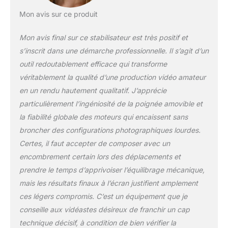
seulement 10
secondes, idéal pour
Mon avis sur ce produit
passer rapidement
d’un tournage
Mon avis final sur ce stabilisateur est très positif et
horizontal à un
s’inscrit dans une démarche professionnelle. Il s’agit d’un
contenu vertical pour
outil redoutablement efficace qui transforme
les réseaux sociaux.
【Poignée
véritablement la qualité d’une production vidéo amateur
multifonction
en un rendu hautement qualitatif. J’apprécie
ergonomique et
particulièrement l’ingéniosité de la poignée amovible et
détachable】La
la fiabilité globale des moteurs qui encaissent sans
poignée suspendue
broncher des configurations photographiques lourdes.
réduit efficacement la
fatigue lors des
Certes, il faut accepter de composer avec un
longues sessions de
encombrement certain lors des déplacements et
tournage. Amovible,
prendre le temps d’apprivoiser l’équilibrage mécanique,
elle peut être utilisée
mais les résultats finaux à l’écran justifient amplement
comme
télécommande sans
ces légers compromis. C’est un équipement que je
fil, offrant plus de
conseille aux vidéastes désireux de franchir un cap
liberté aux créateurs
technique décisif, à condition de bien vérifier la
solo utilisant un