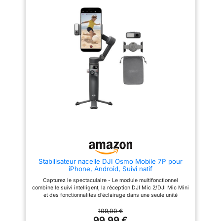
longues sessions de
sans effort et le stockage sans
automatiquement après
tracas. Restez concentré - Avec
l’appairage initial. Contrôlez
tournage. Amovible,
ActiveTrack 7.0 de DJI Mimo,
facilement la prise photo et
elle peut être utilisée
suivez les sujets avec votre
vidéo via la nacelle Algorithme
nacelle dans des scénarios
de stabilisation RS 3ème
comme
plus diversifiés. Peu importe
génération - Stabilisation
télécommande sans
l'audace de vos mouvements,
d’image niveau professionnel
fil, offrant plus de
profitez d'un suivi fluide à
en pleine course, avec un angle
chaque étape. Capturez comme
faible, ou en mode lampe torche
liberté aux créateurs
un Pro dès le premier jour -
Prise de vue verticale native -
solo utilisant un
Appairez votre Osmo Mobile 7
Pour les contenus de réseaux
avec DJI Mimo pour ShotGuides
sociaux, il suffit de monter le
gimbal stabilisateur
et Édition en un seul clic. Filmez
support à démontage rapide sur
caméra. 【Contrôle
et modifiez comme un pro,
le bras vertical et le tour est
professionnel plus
économisant du temps et
joué Écran tactile couleur 1,4 po
améliorant instantanément votre
- La nacelle caméra compacte a
intuitif】Équipé d’un
narration créative. Ultra-légère
un écran tactile couleur de 1,4
écran tactile couleur
avec prise en main confortable
po et une nouvelle interface
- Avec seulement 300 grammes
utilisateur intuitive. Les
1,3", d’une molette
[4], Osmo Mobile 7 se vante
paramètres fréquemment
multifonction ultra
d'un design ergonomique et
utilisés sont à portée de main
fluide, d’un joystick 4
Stabilisateur nacelle DJI Osmo Mobile 7P pour
d'une poignée antidérapante, ce
iPhone, Android, Suivi natif
qui en fait la nacelle de
directions et de
téléphone idéale pour une
Capturez le spectaculaire - Le module multifonctionnel
boutons optimisés,
utilisation prolongée. Renforcez
combine le suivi intelligent, la réception DJI Mic 2/DJI Mic Mini
votre créativité stable - Osmo
ce stabilisateur
et des fonctionnalités d’éclairage dans une seule unité
Mobile 7 offre un temps de
appareil photo
compacte. Appairez-le avec votre nacelle pour des prises de
fonctionnement maximal de 10
vue idéales à chaque fois. Découvrez une stabilité sans faille -
109,00 €
permet un contrôle
heures [6] et peut également
La Stabilisation robuste de la nacelle à 3 axes de l'Osmo
99,99 €
charger votre téléphone via