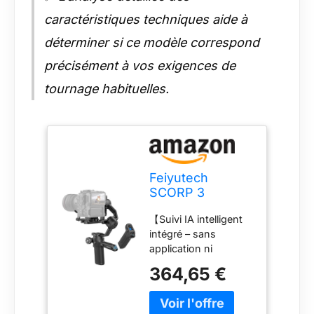
caractéristiques techniques aide à
déterminer si ce modèle correspond
précisément à vos exigences de
tournage habituelles.
Feiyutech
SCORP 3
[Officiel]
【Suivi IA intelligent
Stabilisateur de
intégré – sans
Cardan pour
application ni
Appareil Photo
accessoire】Ce
avec Suivi AI 4.0
364,65 €
stabilisateur appareil
Intégré,Charge
photo intègre un
utile de
module IA avancé
3,5kg,Poignée