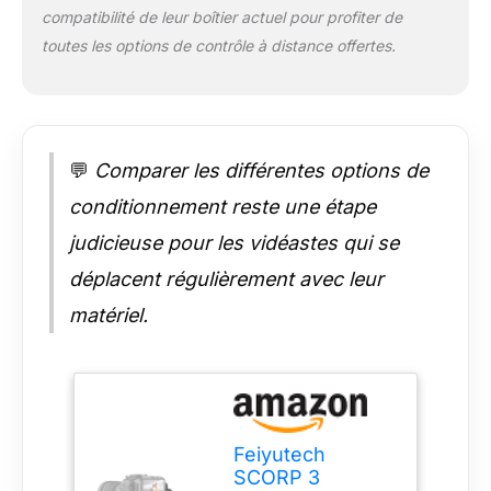
compatibilité de leur boîtier actuel pour profiter de
gimbal stabilisateur
caméra. 【Contrôle
toutes les options de contrôle à distance offertes.
professionnel plus
intuitif】Équipé d’un
écran tactile couleur
1,3", d’une molette
multifonction ultra
💬
Comparer les différentes options de
fluide, d’un joystick 4
conditionnement reste une étape
directions et de
boutons optimisés,
judicieuse pour les vidéastes qui se
ce stabilisateur
appareil photo
déplacent régulièrement avec leur
permet un contrôle
matériel.
rapide et précis. La
mémoire de
trajectoire A/B et la
connexion Bluetooth
instantanée
améliorent
Feiyutech
considérablement
SCORP 3
l’efficacité de