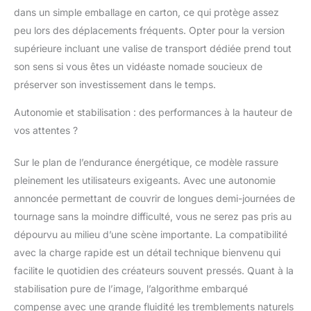
ou à faible angle. 【14h
dans un simple emballage en carton, ce qui protège assez
d’autonomie & charge
peu lors des déplacements fréquents. Opter pour la version
rapide 18W】Ce
stabilisateur gimbal
supérieure incluant une valise de transport dédiée prend tout
offre jusqu’à 14 heures
son sens si vous êtes un vidéaste nomade soucieux de
d’utilisation continue et
préserver son investissement dans le temps.
prend en charge la
charge rapide 18 W,
Autonomie et stabilisation : des performances à la hauteur de
parfait pour les
vos attentes ?
tournages prolongés,
les voyages et la
Sur le plan de l’endurance énergétique, ce modèle rassure
création de contenu
intensive sans
pleinement les utilisateurs exigeants. Avec une autonomie
interruption.
annoncée permettant de couvrir de longues demi-journées de
tournage sans la moindre difficulté, vous ne serez pas pris au
dépourvu au milieu d’une scène importante. La compatibilité
avec la charge rapide est un détail technique bienvenu qui
facilite le quotidien des créateurs souvent pressés. Quant à la
stabilisation pure de l’image, l’algorithme embarqué
compense avec une grande fluidité les tremblements naturels