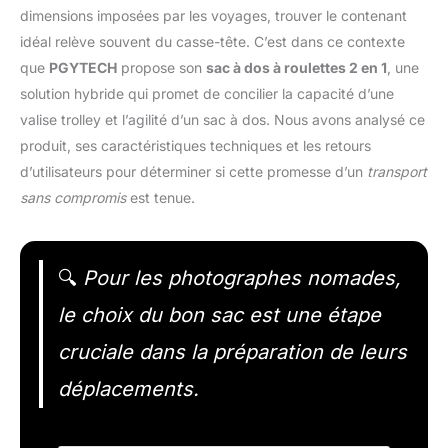
dimensions imposées par les voyages, trouver le contenant
idéal relève souvent du casse-tête. C’est dans ce contexte
que
PGYTECH
propose son
sac à dos à roulettes 2 en 1
, une
solution hybride qui promet de concilier la capacité d’une
valise trolley et l’agilité d’un sac à dos. Nous avons analysé ce
produit, ses caractéristiques techniques et les retours
d’utilisateurs pour déterminer si cette promesse d’un
transport
sans compromis
est tenue.
🔍
Pour les photographes nomades,
le choix du bon sac est une étape
cruciale dans la préparation de leurs
déplacements.