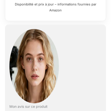
besoins de portage dans des scénarios
Disponibilité et prix à jour – informations fournies par
outdoor complexes Rangement
Amazon
personnalisé : Le compartiment principal
utilise un système de séparation DIY
professionnel pour un rangement
flexible et une protection sûre. Le
compartiment avant extensible de 10
litres est idéal pour les cardans, les
vêtements, etc. Le sac de rangement
numérique fourni est parfait pour les
piles et les accessoires numériques et
facilite les contrôles de sécurité à
l'aéroport Accessoire de haute
performance : Ses doubles roues
silencieuses et puissantes peuvent être
rapidement démontées et offrent
jusqu'à 8 % d'espace en plus qu'un
bagage à main classique, tout en
respectant toujours les normes des
compagnies aériennes. La poignée en
aluminium à trois niveaux assure une
Mon avis sur ce produit
maniabilité simple et équilibrée et