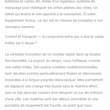
batteries et cartes SD, dotée d’un ingénieux système de
supplémentaires, d’une housse de pluie et
marquage pour distinguer les unités pleines des vides. Un
d’une poche AirTag cachée pour plus de
détail qui illustre le soin apporté à la conception. Si votre
sécurité
équipement évolue, ce sac est en mesure de s’adapter à vos
nouveaux besoins.
Confort et transport — le compromis entre sac à dos et valise
trolley est-il réussi ?
La véritable innovation de ce modèle réside dans sa double
fonctionnalité. La plupart du temps, vous l’utiliserez comme
une valise trolley. Ses quatre roulettes multidirectionnelles
sont décrites comme particulièrement fluides et silencieuses.
Associées à la longue poignée télescopique, elles permettent
de déplacer une charge très lourde sans le moindre effort,
que ce soit dans les couloirs d’un aéroport ou sur les trottoirs
d’une ville. Les roulettes sont par ailleurs amovibles et une
pochette de rangement est fournie, un point que nous