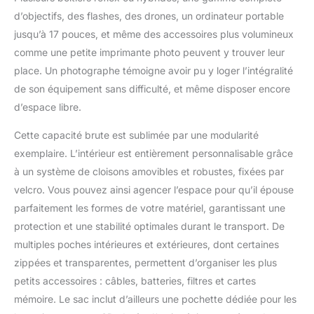
peuvent être rapidement démontées et
d’objectifs, des flashes, des drones, un ordinateur portable
offrent jusqu'à 8 % d'espace en plus
qu'un bagage à main classique, tout en
jusqu’à 17 pouces, et même des accessoires plus volumineux
respectant toujours les normes des
comme une petite imprimante photo peuvent y trouver leur
compagnies aériennes. La poignée en
place. Un photographe témoigne avoir pu y loger l’intégralité
aluminium à trois niveaux assure une
de son équipement sans difficulté, et même disposer encore
maniabilité simple et équilibrée et optimise
d’espace libre.
l’espace requis Compartiments organisés :
la base intégrée assure stabilité et
Cette capacité brute est sublimée par une modularité
équilibre. Le sac à dos dispose de
plusieurs poches internes pour les
exemplaire. L’intérieur est entièrement personnalisable grâce
accessoires et d'une poche extérieure
à un système de cloisons amovibles et robustes, fixées par
zippée pour un accès facile aux articles
velcro. Vous pouvez ainsi agencer l’espace pour qu’il épouse
fréquemment utilisés. Deux poches
parfaitement les formes de votre matériel, garantissant une
latérales peuvent contenir des bouteilles
d'eau ou des trépieds Artisanat de qualité :
protection et une stabilité optimales durant le transport. De
le sac à dos est fabriqué en tissu PU
multiples poches intérieures et extérieures, dont certaines
résistant aux éclaboussures de haute
zippées et transparentes, permettent d’organiser les plus
qualité, résistant aux rayures, à l'usure et
petits accessoires : câbles, batteries, filtres et cartes
aux taches. Il est doté de fermetures éclair
YKK pour plus de durabilité et de sécurité,
mémoire. Le sac inclut d’ailleurs une pochette dédiée pour les
de sangles pour accessoires