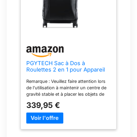
PGYTECH Sac à Dos à
Roulettes 2 en 1 pour Appareil
Photo Reflex
Remarque : Veuillez faire attention lors
Numérique/SLR/Trépied de
de l'utilisation à maintenir un centre de
Voyage, Bagage à Roulettes
gravité stable et à placer les objets de
avec et Housse de Pluie,
manière uniforme pour éviter que la
Compatible avec Ordinateur
339,95 €
boîte ne se renverse Mode double : Le
Portable 17 Pouces
mode valise à roulettes convient aux
Canon/Nikon
surfaces urbaines et autres surfaces
planes pour des voyages faciles, tandis
que le mode sac à dos répond aux