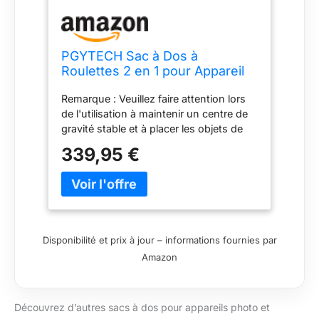
PGYTECH Sac à Dos à
Roulettes 2 en 1 pour Appareil
Photo Reflex
Remarque : Veuillez faire attention lors
Numérique/SLR/Trépied de
de l'utilisation à maintenir un centre de
Voyage, Bagage à Roulettes
gravité stable et à placer les objets de
avec et Housse de Pluie,
manière uniforme pour éviter que la
Compatible avec Ordinateur
339,95 €
boîte ne se renverse Mode double : Le
Portable 17 Pouces
mode valise à roulettes convient aux
Canon/Nikon
surfaces urbaines et autres surfaces
planes pour des voyages faciles, tandis
que le mode sac à dos répond aux
besoins de portage dans des scénarios
Disponibilité et prix à jour – informations fournies par
outdoor complexes Rangement
Amazon
personnalisé : Le compartiment principal
utilise un système de séparation DIY
professionnel pour un rangement
Découvrez d’autres sacs à dos pour appareils photo et
flexible et une protection sûre. Le