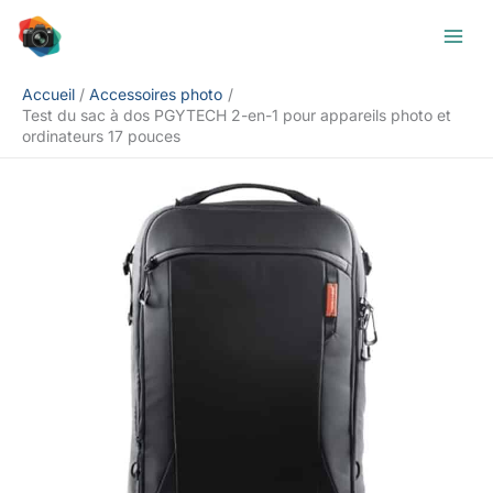
Aller
Rechercher
au
contenu
Accueil
Accessoires photo
Test du sac à dos PGYTECH 2-en-1 pour appareils photo et
ordinateurs 17 pouces