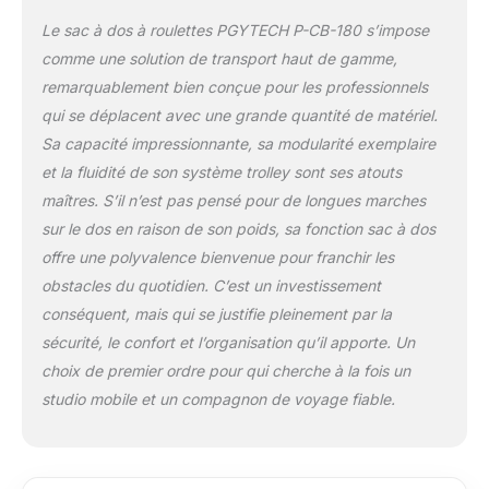
optimise l’espace requis Compartiments
Le sac à dos à roulettes PGYTECH P-CB-180 s’impose
organisés : la base intégrée assure
comme une solution de transport haut de gamme,
stabilité et équilibre. Le sac à dos
remarquablement bien conçue pour les professionnels
dispose de plusieurs poches internes
pour les accessoires et d'une poche
qui se déplacent avec une grande quantité de matériel.
extérieure zippée pour un accès facile
Sa capacité impressionnante, sa modularité exemplaire
aux articles fréquemment utilisés. Deux
et la fluidité de son système trolley sont ses atouts
poches latérales peuvent contenir des
maîtres. S’il n’est pas pensé pour de longues marches
bouteilles d'eau ou des trépieds
sur le dos en raison de son poids, sa fonction sac à dos
Artisanat de qualité : le sac à dos est
fabriqué en tissu PU résistant aux
offre une polyvalence bienvenue pour franchir les
éclaboussures de haute qualité,
obstacles du quotidien. C’est un investissement
résistant aux rayures, à l'usure et aux
conséquent, mais qui se justifie pleinement par la
taches. Il est doté de fermetures éclair
sécurité, le confort et l’organisation qu’il apporte. Un
YKK pour plus de durabilité et de
sécurité, de sangles pour accessoires
choix de premier ordre pour qui cherche à la fois un
supplémentaires, d’une housse de pluie
studio mobile et un compagnon de voyage fiable.
et d’une poche AirTag cachée pour plus
de sécurité