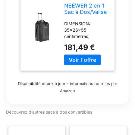
NEEWER 2 en 1
Sac à Dos/Valise
à roulettes pour
DIMENSION:
Appareil Photo
35x26x55
centimètres;
REMARQUE: En
181,49 €
considérant de
différentes exigences
sur la taille des
valises
d'embarquement,
veuillez vérifier la taille
Disponibilité et prix à jour – informations fournies par
avant d'acheter; Sac
Amazon
convertible à
roulettes, qui se
transforme d'une
Découvrez d’autres sacs à dos convertibles
valise en sac à dos;
Valise cabine LARGE
CAPACITE: Capable
d'y mettre un DSLR