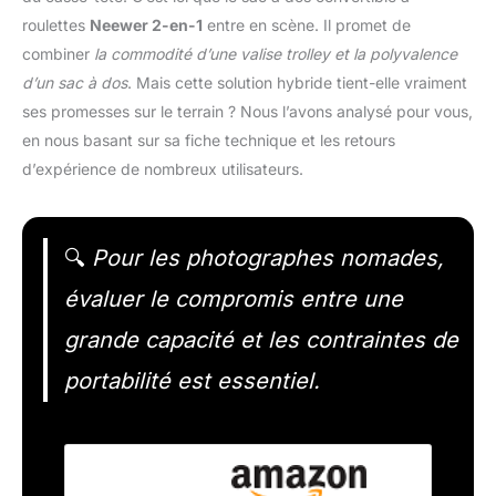
roulettes
Neewer 2-en-1
entre en scène. Il promet de
combiner
la commodité d’une valise trolley et la polyvalence
d’un sac à dos
. Mais cette solution hybride tient-elle vraiment
ses promesses sur le terrain ? Nous l’avons analysé pour vous,
en nous basant sur sa fiche technique et les retours
d’expérience de nombreux utilisateurs.
🔍
Pour les photographes nomades,
évaluer le compromis entre une
grande capacité et les contraintes de
portabilité est essentiel.