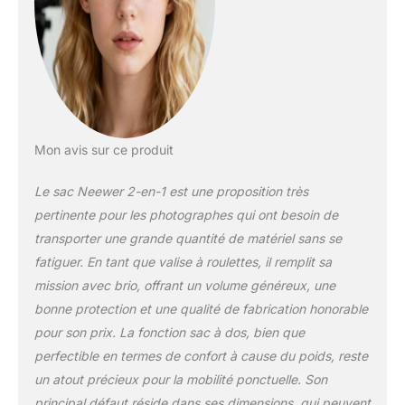
pour objectifs,
chargeurs, batteries,
filtres, etc.
INOVATION DE
STOCKAGE:
Compartment
rembourré pour une
tablette ou portable
Mon avis sur ce produit
de 17 pouces;
poches avant,
Le sac Neewer 2-en-1 est une proposition très
sangles latérales
pertinente pour les photographes qui ont besoin de
pour un trépied; 2
transporter une grande quantité de matériel sans se
poches latérales avec
de l'espace pour les
fatiguer. En tant que valise à roulettes, il remplit sa
cartes mémoire
mission avec brio, offrant un volume généreux, une
CONSTRUCTION
bonne protection et une qualité de fabrication honorable
DURABLE ET
pour son prix. La fonction sac à dos, bien que
ROBUSTE: RouLettes
perfectible en termes de confort à cause du poids, reste
robustes de qualité et
poignée télescopique
un atout précieux pour la mobilité ponctuelle. Son
pour une mobilité
principal défaut réside dans ses dimensions, qui peuvent