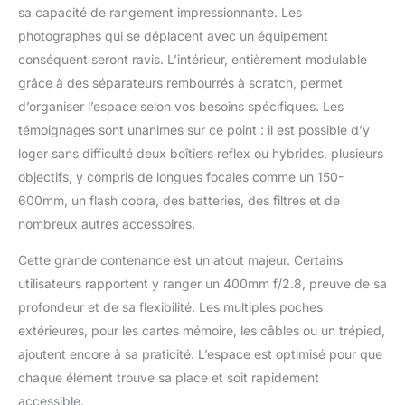
sa capacité de rangement impressionnante. Les
compartiments
supplémentaires pour
photographes qui se déplacent avec un équipement
objectifs, chargeurs,
conséquent seront ravis. L’intérieur, entièrement modulable
batteries, filtres, etc.
grâce à des séparateurs rembourrés à scratch, permet
INOVATION DE
d’organiser l’espace selon vos besoins spécifiques. Les
STOCKAGE:
Compartment
témoignages sont unanimes sur ce point : il est possible d’y
rembourré pour une
loger sans difficulté deux boîtiers reflex ou hybrides, plusieurs
tablette ou portable de
objectifs, y compris de longues focales comme un 150-
17 pouces; poches
600mm, un flash cobra, des batteries, des filtres et de
avant, sangles latérales
nombreux autres accessoires.
pour un trépied; 2
poches latérales avec
Cette grande contenance est un atout majeur. Certains
de l'espace pour les
cartes mémoire
utilisateurs rapportent y ranger un 400mm f/2.8, preuve de sa
CONSTRUCTION
profondeur et de sa flexibilité. Les multiples poches
DURABLE ET
extérieures, pour les cartes mémoire, les câbles ou un trépied,
ROBUSTE: RouLettes
ajoutent encore à sa praticité. L’espace est optimisé pour que
robustes de qualité et
poignée télescopique
chaque élément trouve sa place et soit rapidement
pour une mobilité
accessible.