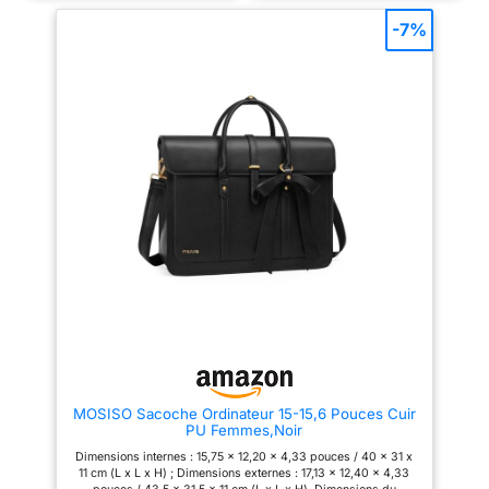
ROBUSTE: RouLettes
pouces), 2 poches plaquées, 1
15,6"), sa poche intérieure
poche zippée, 1 poche pour
zippée, ses 2 poches
robustes de qualité et
-7%
bouteille d'eau. L'extérieur
intérieures glissantes, sa poche
poignée télescopique
comprend 1 poche avant
avant zippée et ses poches
pour une mobilité
zippée, 1 poche de rangement à
latérales extensibles. Ce sac à
sangle arrière et 2 poches
dos fourre-tout compact mais
flexible; poignée
latérales, répondez à vos
spacieux vous assure de ne
supérieure pratique
besoins de stockage
jamais perdre quoi que ce soit !
quotidiens. 【Compagnon de
🗺️COMPAGNON DE VOYAGE
pour le levage
Voyage Multifonctionnel】Ce
POLYVALENT ET SÉCURITAIRE
IMPERMEABLE: Rain
sac à dos pliable est équipé
- Passez facilement du travail
cover included, helps
d'une poignée confortable, il
au loisir avec notre sac à dos
peut être utilisé comme sac à
cabas convertible. Portez-le
to prevent from rain
dos ou sac à main, adapté à
comme un sac à dos ou
and dust
toute occasion. Une poche
transportez-le comme un sac
zippée à l'arrière permet un
fourre-tout, adapté à toute
accès facile et sûr aux objets
occasion. Avec des poches
importants, et une sangle de
cachées pour les bretelles, une
bagage pratique facilite vos
poche arrière zippée et une
déplacements. 【Tissu
sangle à bagages, notre sac à
Imperméable】La taille du sac à
dos garantit que vos objets de
dos est de 32 * 40 * 13 cm,
valeur restent en sécurité
fabriqué en nylon/cuir
pendant que vous êtes en
synthétique imperméable de
déplacement. 💧MATÉRIAU
haute qualité (mais pas
RÉSISTANT À L'EAU DE
MOSISO Sacoche Ordinateur 15-15,6 Pouces Cuir
complètement imperméable),
QUALITÉ SUPÉRIEURE -
PU Femmes,Noir
durable et renforcé pour
Fabriqué à partir de tissu en
garantir que vos articles sont en
nylon de haute qualité résistant
Dimensions internes : 15,75 x 12,20 x 4,33 pouces / 40 x 31 x
sécurité et au sec. Les bretelles
à l'eau, notre sac à dos fourre-
11 cm (L x L x H) ; Dimensions externes : 17,13 x 12,40 x 4,33
respirantes et réglables
tout est durable et résistant,