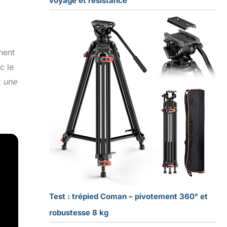
voyage et résistance
nent
c le
t
une
Test : trépied Coman – pivotement 360° et
robustesse 8 kg