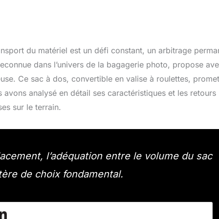
ansport du matériel est un défi constant, un arbitrage perma
reconnue dans l’univers de la bagagerie photo, propose ave
use. Ce sac à dos, convertible en valise à roulettes, prome
vons analysé en détail ses caractéristiques et les retours
es sur le terrain.
acement, l’adéquation entre le volume du sac
itère de choix fondamental.