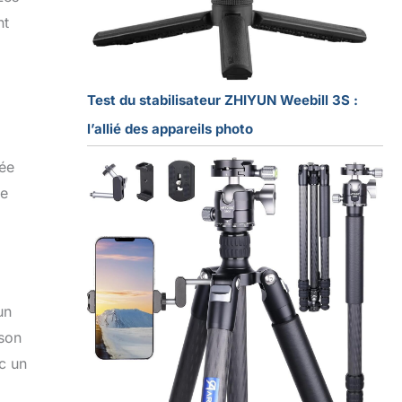
nt
Test du stabilisateur ZHIYUN Weebill 3S :
l’allié des appareils photo
dée
te
un
 son
c un