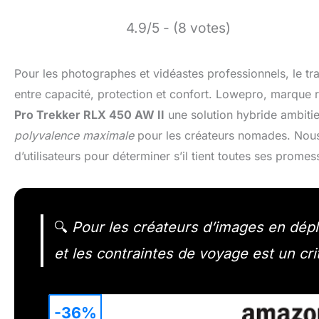
4.9/5 - (8 votes)
Pour les photographes et vidéastes professionnels, le tr
entre capacité, protection et confort. Lowepro, marque 
Pro Trekker RLX 450 AW II
une solution hybride ambitie
polyvalence maximale
pour les créateurs nomades. Nous a
d’utilisateurs pour déterminer s’il tient toutes ses promess
🔍
Pour les créateurs d’images en dépl
et les contraintes de voyage est un cr
-36%