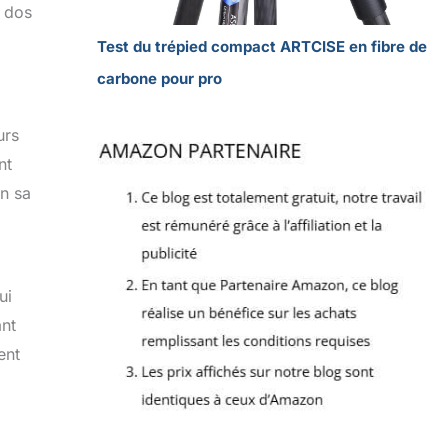
à dos
Test du trépied compact ARTCISE en fibre de
carbone pour pro
urs
nt
en sa
ui
ant
ent