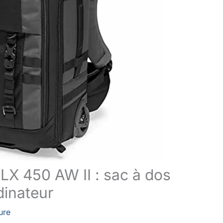
LX 450 AW II : sac à dos
dinateur
ure