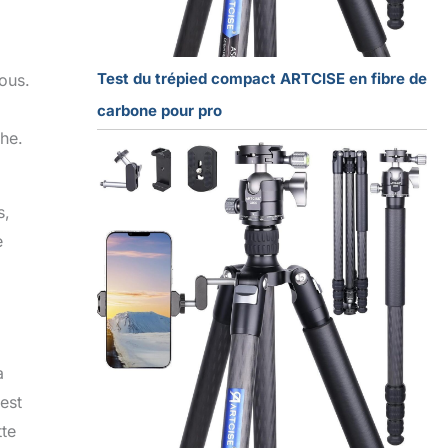
Test du trépied compact ARTCISE en fibre de
ous.
carbone pour pro
che.
s,
e
a
est
tte