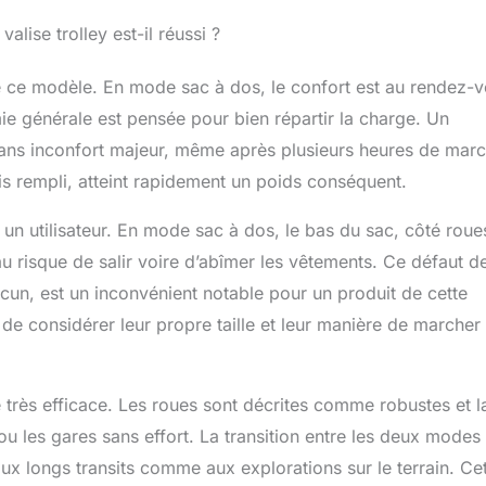
lise trolley est-il réussi ?
de ce modèle. En mode sac à dos, le confort est au rendez-v
mie générale est pensée pour bien répartir la charge. Un
l sans inconfort majeur, même après plusieurs heures de mar
is rempli, atteint rapidement un poids conséquent.
un utilisateur. En mode sac à dos, le bas du sac, côté roue
 au risque de salir voire d’abîmer les vêtements. Ce défaut d
cun, est un inconvénient notable pour un produit de cette
s de considérer leur propre taille et leur manière de marcher
e très efficace. Les roues sont décrites comme robustes et l
u les gares sans effort. La transition entre les deux modes 
ux longs transits comme aux explorations sur le terrain. Ce