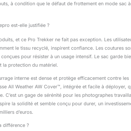
outs, à condition que le défaut de frottement en mode sac 
pro est-elle justifiée ?
duits, et ce Pro Trekker ne fait pas exception. Les utilisate
mment le tissu recyclé, inspirent confiance. Les coutures so
t conçues pour résister à un usage intensif. Le sac garde bi
t la protection du matériel.
urrage interne est dense et protège efficacement contre les
usse All Weather AW Cover™, intégrée et facile à déployer, q
re. C’est un gage de sérénité pour les photographes travaill
espire la solidité et semble conçu pour durer, un investissem
illiers d’euros.
a différence ?