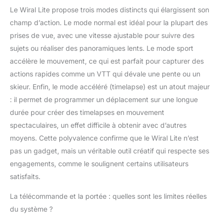
panorama
Le Wiral Lite propose trois modes distincts qui élargissent son
panoramique ou une
champ d’action. Le mode normal est idéal pour la plupart des
capture de l'action à
prises de vue, avec une vitesse ajustable pour suivre des
grande vitesse. Mode
sujets ou réaliser des panoramiques lents. Le mode sport
normal : 0-1,2 m/s (2,9
mph) | Mode Timelapse
accélère le mouvement, ce qui est parfait pour capturer des
: 6,4-49,9 m/h | Mode
actions rapides comme un VTT qui dévale une pente ou un
sport : 0-9,4 m/s (22
skieur. Enfin, le mode accéléré (timelapse) est un atout majeur
mph) ---
: il permet de programmer un déplacement sur une longue
Caractéristiques de
sécurité intégrées :
durée pour créer des timelapses en mouvement
goupille de verrouillage
spectaculaires, un effet difficile à obtenir avec d’autres
mécanique pour
moyens. Cette polyvalence confirme que le Wiral Lite n’est
empêcher l'unité de
pas un gadget, mais un véritable outil créatif qui respecte ses
tomber de la ligne +
engagements, comme le soulignent certains utilisateurs
clips d'arrêt
mécaniques + butées
satisfaits.
électroniques ✔ Le lot
comprend : 1 câble
La télécommande et la portée : quelles sont les limites réelles
came Wiral Lite, 1
du système ?
bobine rapide de 50 m,