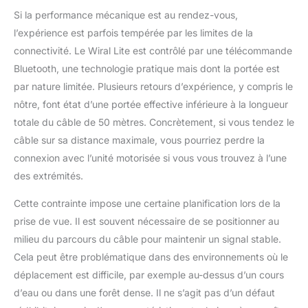
1 sangle de serrage
Si la performance mécanique est au rendez-vous,
rapide, 1
l’expérience est parfois tempérée par les limites de la
télécommande, 1
batterie haute capacité,
connectivité. Le Wiral Lite est contrôlé par une télécommande
1 chargeur de batterie
Bluetooth, une technologie pratique mais dont la portée est
universel, 2 clips
par nature limitée. Plusieurs retours d’expérience, y compris le
d'arrêt, 1 support de
nôtre, font état d’une portée effective inférieure à la longueur
joint à rotule
totale du câble de 50 mètres. Concrètement, si vous tendez le
câble sur sa distance maximale, vous pourriez perdre la
connexion avec l’unité motorisée si vous vous trouvez à l’une
des extrémités.
Cette contrainte impose une certaine planification lors de la
prise de vue. Il est souvent nécessaire de se positionner au
milieu du parcours du câble pour maintenir un signal stable.
Cela peut être problématique dans des environnements où le
déplacement est difficile, par exemple au-dessus d’un cours
d’eau ou dans une forêt dense. Il ne s’agit pas d’un défaut