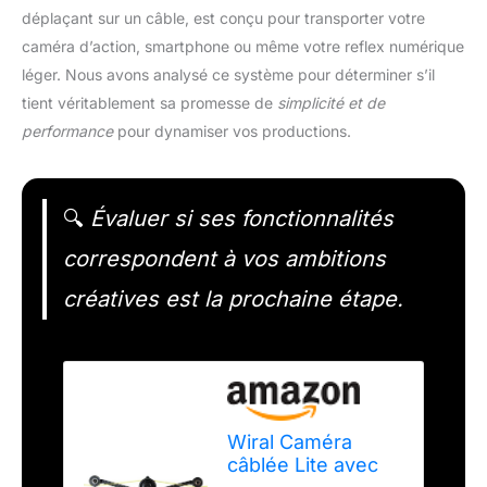
déplaçant sur un câble, est conçu pour transporter votre
caméra d’action, smartphone ou même votre reflex numérique
léger. Nous avons analysé ce système pour déterminer s’il
tient véritablement sa promesse de
simplicité et de
performance
pour dynamiser vos productions.
🔍
Évaluer si ses fonctionnalités
correspondent à vos ambitions
créatives est la prochaine étape.
Wiral Caméra
câblée Lite avec