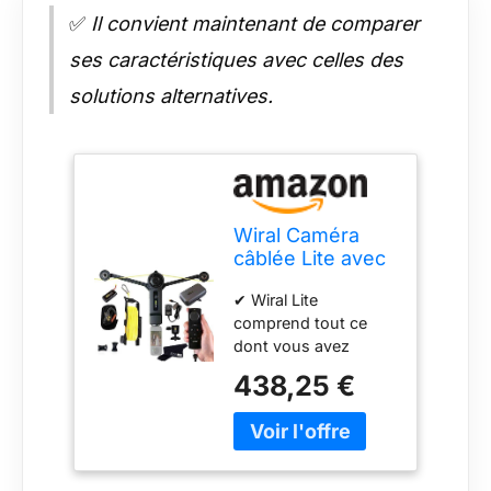
✅
Il convient maintenant de comparer
ses caractéristiques avec celles des
solutions alternatives.
Wiral Caméra
câblée Lite avec
télécommande
✔ Wiral Lite
pour caméras
comprend tout ce
d'action,
dont vous avez
smartphones,
besoin pour
appareils photo
438,25 €
commencer à
360° ou reflex
capturer des photos
numériques
fluides avec votre
jusqu'à 1,5 kg |
appareil photo
L'ensemble
d'action préféré,
comprend Wiral