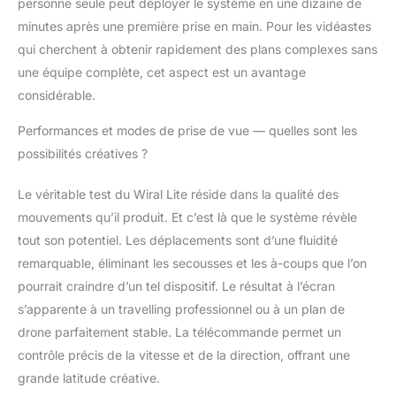
derniers modèles
personne seule peut déployer le système en une dizaine de
GoPro Hero5 à Hero8
minutes après une première prise en main. Pour les vidéastes
Black. Compatible avec
qui cherchent à obtenir rapidement des plans complexes sans
l'iPhone 6 à l'iPhone 11
une équipe complète, cet aspect est un avantage
Pro Max ainsi que la
considérable.
plupart des téléphones
Android (veuillez noter
Performances et modes de prise de vue — quelles sont les
que le support
d'amortissement pour
possibilités créatives ?
smartphone W001-
MOM est vendu
Le véritable test du Wiral Lite réside dans la qualité des
séparément).
mouvements qu’il produit. Et c’est là que le système révèle
Compatible avec les
tout son potentiel. Les déplacements sont d’une fluidité
dernières caméras 360
populaires de Insta360
remarquable, éliminant les secousses et les à-coups que l’on
ONE X, EVO, Rylo 5.7K
pourrait craindre d’un tel dispositif. Le résultat à l’écran
et GoPro MAX ✔ 3
s’apparente à un travelling professionnel ou à un plan de
MODES DE VITESSE :
drone parfaitement stable. La télécommande permet un
Wiral Lite a un mode
contrôle précis de la vitesse et de la direction, offrant une
pour chaque occasion.
Que vous souhaitiez
grande latitude créative.
un timelapse parfait, un