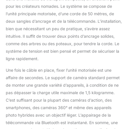
moyen est de 3
pour les créateurs nomades. Le système se compose de
minutes. La corde ultra
l’unité principale motorisée, d’une corde de 50 mètres, de
statique UHMWPE
réduit le poids total et
deux sangles d’ancrage et de la télécommande. L’installation,
la taille du système de
bien que nécessitant un peu de pratique, s’avère assez
came à câble sans
intuitive. Il suffit de trouver deux points d’ancrage solides,
compromettre la
comme des arbres ou des poteaux, pour tendre la corde. Le
sécurité ou la
système de tension est bien pensé et permet de sécuriser la
performance. ✔
Montez votre appareil
ligne rapidement.
photo préféré : Wiral
Lite est compatible
Une fois le câble en place, fixer l’unité motorisée est une
avec tous les
affaire de secondes. Le support de caméra standard permet
smartphones, caméras
de monter une grande variété d’appareils, à condition de ne
d'action, caméras 360
pas dépasser la charge utile maximale de 1,5 kilogramme.
et reflex numériques ou
appareils photo sans
C’est suffisant pour la plupart des caméras d’action, des
miroir jusqu'à 1,5 kg.
smartphones, des caméras 360° et même des appareils
Entièrement compatible
photo hybrides avec un objectif léger. L’appairage de la
avec GoPro Hero4
télécommande via Bluetooth est instantané. En somme, une
Argent/Noir et les