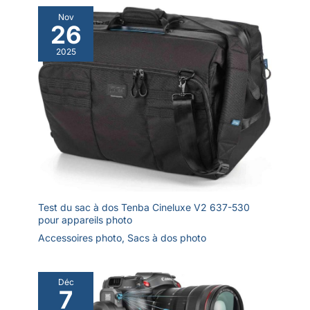
lot comprend : 1
Nov
câble came Wiral Lite,
26
1 bobine rapide de 50
m, 1 sangle de
2025
serrage rapide, 1
télécommande, 1
batterie haute
capacité, 1 chargeur
de batterie universel,
2 clips d'arrêt, 1
support de joint à
rotule
Test du sac à dos Tenba Cineluxe V2 637-530
pour appareils photo
Accessoires photo
,
Sacs à dos photo
Déc
7