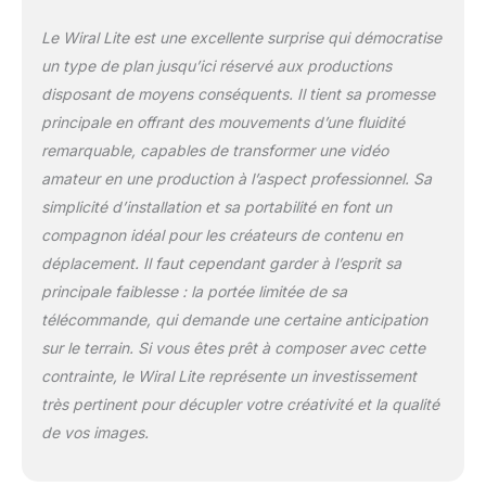
à câble sans
compromettre la
Le Wiral Lite est une excellente surprise qui démocratise
sécurité ou la
un type de plan jusqu’ici réservé aux productions
performance. ✔
disposant de moyens conséquents. Il tient sa promesse
Montez votre appareil
photo préféré : Wiral
principale en offrant des mouvements d’une fluidité
Lite est compatible
remarquable, capables de transformer une vidéo
avec tous les
amateur en une production à l’aspect professionnel. Sa
smartphones,
simplicité d’installation et sa portabilité en font un
caméras d'action,
compagnon idéal pour les créateurs de contenu en
caméras 360 et reflex
numériques ou
déplacement. Il faut cependant garder à l’esprit sa
appareils photo sans
principale faiblesse : la portée limitée de sa
miroir jusqu'à 1,5 kg.
télécommande, qui demande une certaine anticipation
Entièrement
sur le terrain. Si vous êtes prêt à composer avec cette
compatible avec
GoPro Hero4
contrainte, le Wiral Lite représente un investissement
Argent/Noir et les
très pertinent pour décupler votre créativité et la qualité
derniers modèles
de vos images.
GoPro Hero5 à Hero8
Black. Compatible