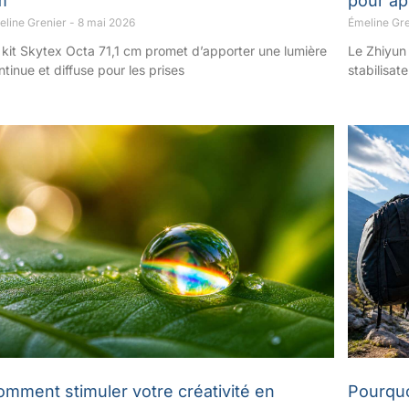
m
pour ap
eline Grenier
8 mai 2026
Émeline Gr
 kit Skytex Octa 71,1 cm promet d’apporter une lumière
Le Zhiyun
ntinue et diffuse pour les prises
stabilisat
omment stimuler votre créativité en
Pourquo