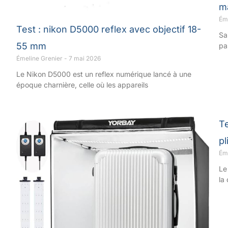
m
Ém
Test : nikon D5000 reflex avec objectif 18-
Sa
55 mm
pa
Émeline Grenier
7 mai 2026
Le Nikon D5000 est un reflex numérique lancé à une
époque charnière, celle où les appareils
Te
pl
Ém
Le
la