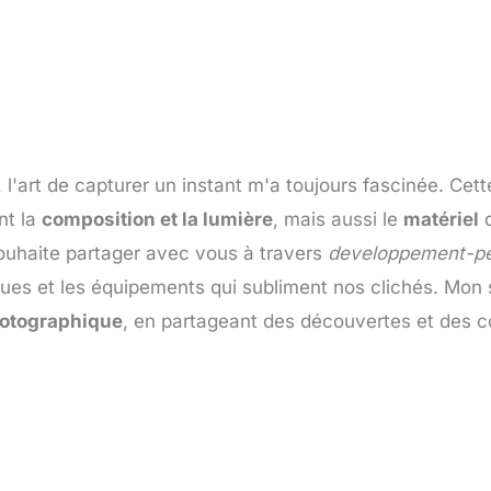
'art de capturer un instant m'a toujours fascinée. Cett
nt la
composition et la lumière
, mais aussi le
matériel
q
 souhaite partager avec vous à travers
developpement-pel
ues et les équipements qui subliment nos clichés. Mon 
hotographique
, en partageant des découvertes et des c
Page
Page
Page
Page
Page