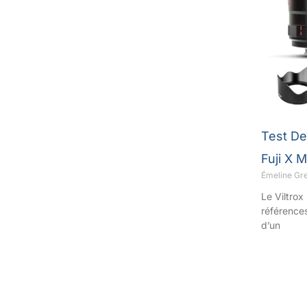
Test De
Fuji X 
Émeline Gr
Le Viltro
référence
d’un