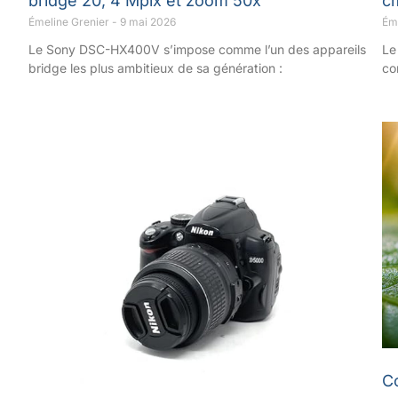
bridge 20, 4 Mpix et zoom 50x
c
Émeline Grenier
9 mai 2026
Ém
Le Sony DSC-HX400V s’impose comme l’un des appareils
Le
bridge les plus ambitieux de sa génération :
co
C