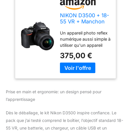
NIKON D3500 + 18-
55 VR + Manchon
Reflex
Un appareil photo reflex
numérique aussi simple à
utiliser qu'un appareil
photo net Design
375,00 €
compact et confortable,
idéal pour les voyages et
les événements spéciaux
Capteur d'image 15 fois
plus grand que les
smartphones
Prise en main et ergonomie: un design pensé pour
traditionnels pour des
l’apprentissage
images plus nettes et
plus claires Fonctionne
avec l'application Nikon
Dès le déballage, le kit Nikon D3500 inspire confiance. Le
Snap Bridge pour
pack que j’ai testé comprend le boîtier, l’objectif standard 18-
partager des photos
55 VR, une batterie, un chargeur, un câble USB et un