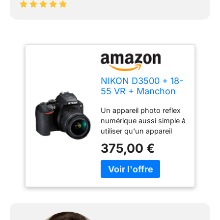
NIKON D3500 + 18-
55 VR + Manchon
Reflex
Un appareil photo reflex
numérique aussi simple à
utiliser qu'un appareil
photo net Design
375,00 €
compact et confortable,
idéal pour les voyages et
les événements spéciaux
Capteur d'image 15 fois
plus grand que les
smartphones
traditionnels pour des