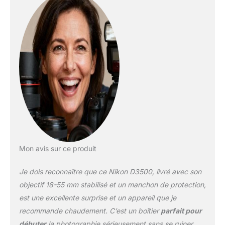
images plus nettes et
plus claires Fonctionne
avec l'application Nikon
Snap Bridge pour
partager des photos
avec un smartphone ou
une tablette compatible
Vidéos Full HD 1080p
avec son monaural par
simple pression d'un
bouton. Bluetooth
version 4.1
Mon avis sur ce produit
Je dois reconnaître que ce Nikon D3500, livré avec son
objectif 18-55 mm stabilisé et un manchon de protection,
est une excellente surprise et un appareil que je
recommande chaudement. C’est un boîtier
parfait pour
débuter
la photographie sérieusement sans se ruiner,