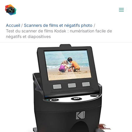
Aller
Rechercher
au
contenu
Accueil
Scanners de films et négatifs photo
Test du scanner de films Kodak : numérisation facile de
négatifs et diapositives