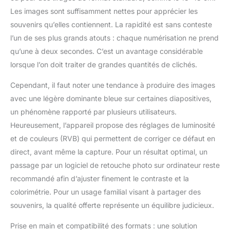
films en image Jpeg
Les images sont suffisamment nettes pour apprécier les
Remarque: Ce n'est
pas un outil destiné
souvenirs qu’elles contiennent. La rapidité est sans conteste
aux professionnels de
l’un de ses plus grands atouts : chaque numérisation ne prend
la numérisation, mais
qu’une à deux secondes. C’est un avantage considérable
un produit "grand
lorsque l’on doit traiter de grandes quantités de clichés.
public" permettant à
toute personne
Cependant, il faut noter une tendance à produire des images
souhaitant numériser
ses négatons ou
avec une légère dominante bleue sur certaines diapositives,
diapositives
un phénomène rapporté par plusieurs utilisateurs.
Heureusement, l’appareil propose des réglages de luminosité
et de couleurs (RVB) qui permettent de corriger ce défaut en
direct, avant même la capture. Pour un résultat optimal, un
passage par un logiciel de retouche photo sur ordinateur reste
recommandé afin d’ajuster finement le contraste et la
colorimétrie. Pour un usage familial visant à partager des
souvenirs, la qualité offerte représente un équilibre judicieux.
Prise en main et compatibilité des formats : une solution