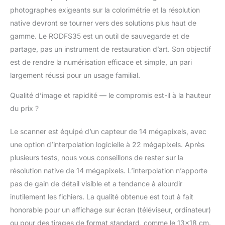
convertisseur est livré
photographes exigeants sur la colorimétrie et la résolution
avec câble
native devront se tourner vers des solutions plus haut de
d'alimentation USB,
câble HDMI, adaptateur
gamme. Le RODFS35 est un outil de sauvegarde et de
secteur, câble vidéo et
partage, pas un instrument de restauration d’art. Son objectif
un film de nettoyage
est de rendre la numérisation efficace et simple, un pari
brushd carte non
largement réussi pour un usage familial.
inclus, prend en charge
jusqu'à 128 Go] et plus
Qualité d’image et rapidité — le compromis est-il à la hauteur
Câbles et accessoires
du prix ?
inclus – Compatible
Mac et PC
convertisseur est livré
Le scanner est équipé d’un capteur de 14 mégapixels, avec
avec câble
une option d’interpolation logicielle à 22 mégapixels. Après
d'alimentation USB,
plusieurs tests, nous vous conseillons de rester sur la
câble HDMI, adaptateur
résolution native de 14 mégapixels. L’interpolation n’apporte
secteur, câble vidéo &
Gratuit film brosse de
pas de gain de détail visible et a tendance à alourdir
nettoyage L'appareil ne
inutilement les fichiers. La qualité obtenue est tout à fait
lit pas les films 8 mm et
honorable pour un affichage sur écran (téléviseur, ordinateur)
Super 8, il convertit ces
ou pour des tirages de format standard, comme le 13×18 cm.