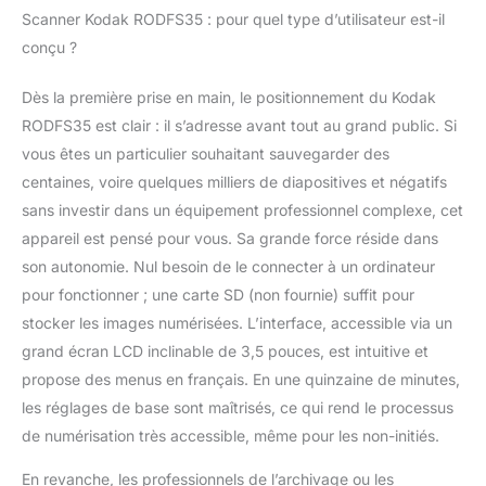
facile et affichage de
Scanner Kodak RODFS35 : pour quel type d’utilisateur est-il
l'image Un adaptateur
conçu ?
pour tout – Arrivée du
groupe W/plusieurs
Dès la première prise en main, le positionnement du Kodak
inserts de film et de
RODFS35 est clair : il s’adresse avant tout au grand public. Si
cartes pour un
fonctionnement rapide,
vous êtes un particulier souhaitant sauvegarder des
flexible ; les grandes
centaines, voire quelques milliers de diapositives et négatifs
touches permettent de
sans investir dans un équipement professionnel complexe, cet
numériser et
appareil est pensé pour vous. Sa grande force réside dans
enregistrer en une
son autonomie. Nul besoin de le connecter à un ordinateur
étape Interface
utilisateur intuitive –
pour fonctionner ; une carte SD (non fournie) suffit pour
Comprend un utile
stocker les images numérisées. L’interface, accessible via un
plateau et insérez
grand écran LCD inclinable de 3,5 pouces, est intuitive et
répertoire ; facilement
propose des menus en français. En une quinzaine de minutes,
modifier l'image RVB et
résolution, parcourir la
les réglages de base sont maîtrisés, ce qui rend le processus
galerie [scables et
de numérisation très accessible, même pour les non-initiés.
bonus inclus –
Compatible Mac et PC
En revanche, les professionnels de l’archivage ou les