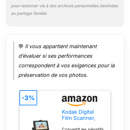
de nettoyage brushd
pour redonner vie à des archives personnelles destinées
carte non inclus,
prend en charge
au partage familial.
jusqu'à 128 Go] et
plus Câbles et
accessoires inclus –
Compatible Mac et
PC convertisseur est
💬
Il vous appartient maintenant
livré avec câble
d’évaluer si ses performances
d'alimentation USB,
câble HDMI,
correspondent à vos exigences pour la
adaptateur secteur,
câble vidéo & Gratuit
préservation de vos photos.
film brosse de
nettoyage L'appareil
ne lit pas les films 8
-3%
mm et Super 8, il
convertit ces films en
image Jpeg
Kodak Digital
Remarque: Ce n'est
Film Scanner,
pas un outil destiné
Convertit les
aux professionnels
Convertit les négatifs