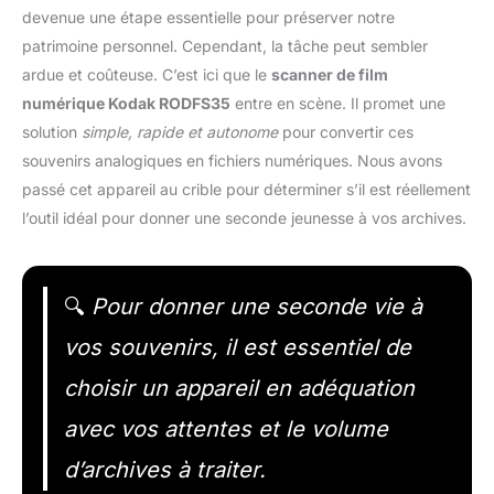
devenue une étape essentielle pour préserver notre
patrimoine personnel. Cependant, la tâche peut sembler
ardue et coûteuse. C’est ici que le
scanner de film
numérique Kodak RODFS35
entre en scène. Il promet une
solution
simple, rapide et autonome
pour convertir ces
souvenirs analogiques en fichiers numériques. Nous avons
passé cet appareil au crible pour déterminer s’il est réellement
l’outil idéal pour donner une seconde jeunesse à vos archives.
🔍
Pour donner une seconde vie à
vos souvenirs, il est essentiel de
choisir un appareil en adéquation
avec vos attentes et le volume
d’archives à traiter.