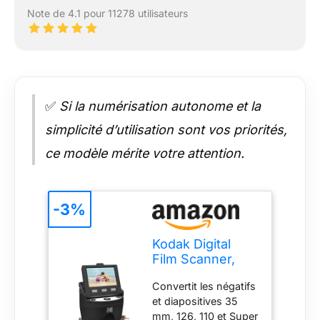
Note de 4.1 pour 11278 utilisateurs
✅
Si la numérisation autonome et la
simplicité d’utilisation sont vos priorités,
ce modèle mérite votre attention.
-3%
Kodak Digital
Film Scanner,
Convertit les
Convertit les négatifs
Négatifs et
et diapositives 35
Diapositives de
mm, 126, 110 et Super
Film 35 mm, 126,