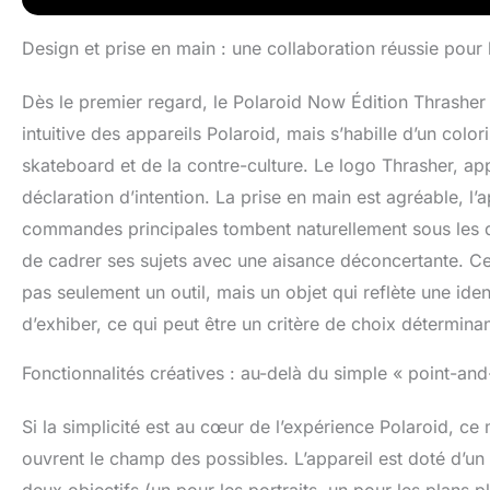
Design et prise en main : une collaboration réussie pour 
Dès le premier regard, le Polaroid Now Édition Thrasher s
intuitive des appareils Polaroid, mais s’habille d’un colo
skateboard et de la contre-culture. Le logo Thrasher, a
déclaration d’intention. La prise en main est agréable, l’
commandes principales tombent naturellement sous les do
de cadrer ses sujets avec une aisance déconcertante. Ce
pas seulement un outil, mais un objet qui reflète une ident
d’exhiber, ce qui peut être un critère de choix déterminan
Fonctionnalités créatives : au-delà du simple « point-and
Si la simplicité est au cœur de l’expérience Polaroid, c
ouvrent le champ des possibles. L’appareil est doté d’un
deux objectifs (un pour les portraits, un pour les plans pl