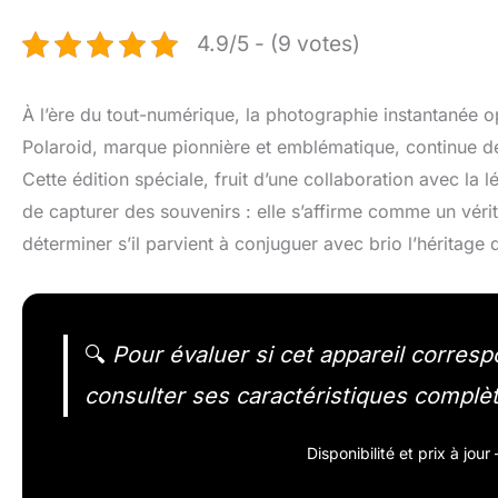
4.9/5 - (9 votes)
À l’ère du tout-numérique, la photographie instantanée opè
Polaroid, marque pionnière et emblématique, continue de
Cette édition spéciale, fruit d’une collaboration avec l
de capturer des souvenirs : elle s’affirme comme un vér
déterminer s’il parvient à conjuguer avec brio l’héritage d
🔍
Pour évaluer si cet appareil correspo
consulter ses caractéristiques complè
Disponibilité et prix à jou