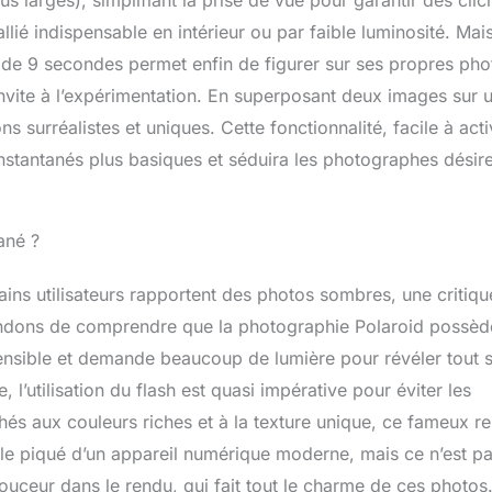
allié indispensable en intérieur ou par faible luminosité. Mais
eur de 9 secondes permet enfin de figurer sur ses propres pho
invite à l’expérimentation. En superposant deux images sur 
urréalistes et uniques. Cette fonctionnalité, facile à acti
nstantanés plus basiques et séduira les photographes désir
ané ?
ains utilisateurs rapportent des photos sombres, une critiqu
mandons de comprendre que la photographie Polaroid possèd
 sensible et demande beaucoup de lumière pour révéler tout 
 l’utilisation du flash est quasi impérative pour éviter les
ichés aux couleurs riches et à la texture unique, ce fameux r
 le piqué d’un appareil numérique moderne, mais ce n’est p
douceur dans le rendu, qui fait tout le charme de ces photos