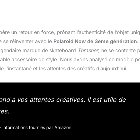
re un retour en force, prônant l’authenticité de l’objet uni
 se réinventer avec le
Polaroid Now de 3ème génération
.
a légendaire marque de skateboard
Thrasher
, ne se contente 
itable accessoire de style. Nous avons analysé ce modèle p
e l’instantané et les attentes des créatifs d’aujourd’hui.
nd à vos attentes créatives, il est utile de
tes.
r – informations fournies par Amazon