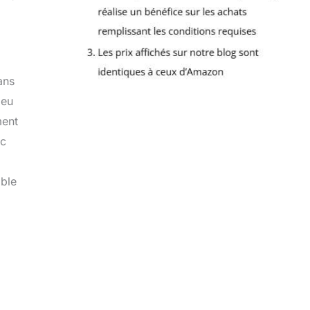
ans
peu
ment
ec
able