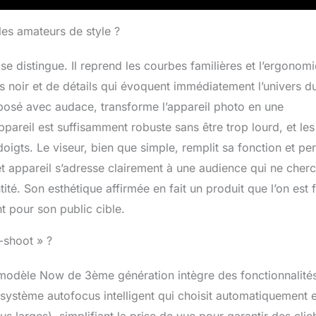
les amateurs de style ?
e distingue. Il reprend les courbes familières et l’ergonomi
ris noir et de détails qui évoquent immédiatement l’univers d
pposé avec audace, transforme l’appareil photo en une
appareil est suffisamment robuste sans être trop lourd, et les
igts. Le viseur, bien que simple, remplit sa fonction et pe
t appareil s’adresse clairement à une audience qui ne cher
ité. Son esthétique affirmée en fait un produit que l’on est f
t pour son public cible.
-shoot » ?
e modèle Now de 3ème génération intègre des fonctionnalité
 système autofocus intelligent qui choisit automatiquement 
us larges), simplifiant la prise de vue pour garantir des clic