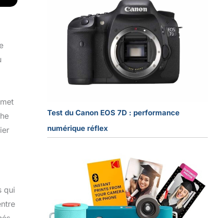
e
u
rmet
Test du Canon EOS 7D : performance
che
numérique réflex
ier
s qui
entre
hés