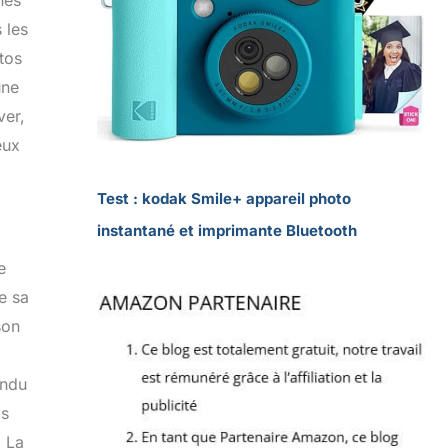
 les
tos
une
ver,
eux
Test : kodak Smile+ appareil photo
instantané et imprimante Bluetooth
e
e sa
son
endu
as
. La