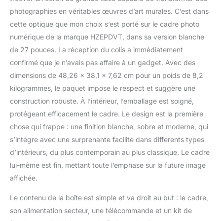
intelligent intégré,
photographies en véritables œuvres d’art murales. C’est dans
détecte
cette optique que mon choix s’est porté sur le cadre photo
automatiquement les
activités du personnel,
numérique de la marque HZEPDVT, dans sa version blanche
réalise un sommeil et un
de 27 pouces. La réception du colis a immédiatement
réveil économes en
confirmé que je n’avais pas affaire à un gadget. Avec des
énergie et réduit la
dimensions de 48,26 x 38,1 x 7,62 cm pour un poids de 8,2
consommation
d'énergie. Conception
kilogrammes, le paquet impose le respect et suggère une
Plug and Play : aucun
construction robuste. À l’intérieur, l’emballage est soigné,
réglage compliqué n'est
protégeant efficacement le cadre. Le design est la première
requis, il suffit de
chose qui frappe : une finition blanche, sobre et moderne, qui
brancher l'alimentation,
d'insérer la clé USB ou la
s’intègre avec une surprenante facilité dans différents types
carte SD et vous pouvez
d’intérieurs, du plus contemporain au plus classique. Le cadre
l'utiliser immédiatement,
lui-même est fin, mettant toute l’emphase sur la future image
ce qui est pratique et
affichée.
rapide. Diverses options
de taille : offre une variété
Le contenu de la boîte est simple et va droit au but : le cadre,
de tailles de 19 pouces à
son alimentation secteur, une télécommande et un kit de
32 pouces for répondre