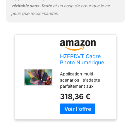
degrés, couleurs vives,
véritable sans-faute
et un coup de cœur que je ne
sens tridimensionnel fort
peux que recommander.
et effet d'affichage
exceptionnel.
HZEPDVT Cadre
Photo Numérique
22 Pouces, 24
Application multi-
Pouces, 27 Pouces,
scénarios : s'adapte
32 Pouces, Écran
parfaitement aux
IPS, Écran HD
magasins,
1080P, Machine
318,36 €
supermarchés, centres
Publicitaire Murale,
commerciaux, hôpitaux,
Facile À
halls d'exposition,
Installer(White,27
banques et agences
inch)
gouvernementales,
répondant à divers