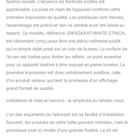
à différents besoins
fixation murale. L’absence de fioritures inutiles est
d'espace et d'affichage,
appréciable. La prise en main de l’appareil confirme cette
flexibles et modifiables.
première impression de qualité. Les plastiques sont denses,
Écran dur IPS haute
l’assemblage est précis et rien ne semble avoir été laissé au
définition : utilisant la
technologie IPS, angle de
hasard. Ce modèle, référencé JDKXDAXAT-WHITE-27INCH,
vision ultra large de 178
est clairement conçu pour être une pièce maîtresse plutôt
degrés, couleurs vives,
qu’un simple objet posé sur un coin de bureau. La surface de
sens tridimensionnel fort
l’écran est traitée pour limiter les reflets, un point essentiel
et effet d'affichage
exceptionnel.
pour un appareil destiné à être exposé en pleine lumière. La
première impression est donc extrêmement positive, celle
d’un produit sérieux qui tient la promesse d’un affichage
grand format de qualité.
Installation et mise en service : la simplicité au rendez-vous
L’un des arguments du fabricant est sa facilité d’installation.
Souvent, les produits de cette taille peuvent intimider, mais le
processus s’est ici révélé d’une grande fluidité. Le kit de