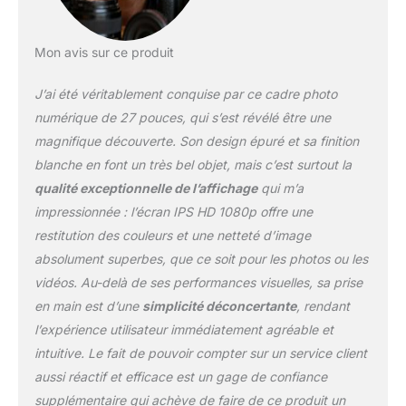
énergie et réduit la
consommation
d'énergie. Conception
Mon avis sur ce produit
Plug and Play : aucun
réglage compliqué n'est
J’ai été véritablement conquise par ce cadre photo
requis, il suffit de
brancher l'alimentation,
numérique de 27 pouces, qui s’est révélé être une
d'insérer la clé USB ou la
magnifique découverte. Son design épuré et sa finition
carte SD et vous pouvez
blanche en font un très bel objet, mais c’est surtout la
l'utiliser immédiatement,
qualité exceptionnelle de l’affichage
qui m’a
ce qui est pratique et
rapide. Diverses options
impressionnée : l’écran IPS HD 1080p offre une
de taille : offre une variété
restitution des couleurs et une netteté d’image
de tailles de 19 pouces à
absolument superbes, que ce soit pour les photos ou les
32 pouces for répondre
vidéos. Au-delà de ses performances visuelles, sa prise
à différents besoins
d'espace et d'affichage,
en main est d’une
simplicité déconcertante
, rendant
flexibles et modifiables.
l’expérience utilisateur immédiatement agréable et
Écran dur IPS haute
intuitive. Le fait de pouvoir compter sur un service client
définition : utilisant la
aussi réactif et efficace est un gage de confiance
technologie IPS, angle de
vision ultra large de 178
supplémentaire qui achève de faire de ce produit un