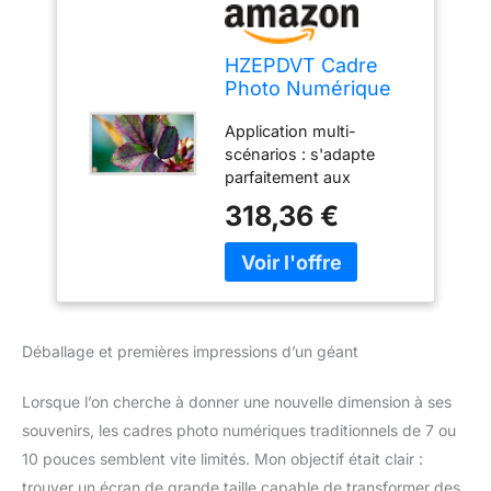
HZEPDVT Cadre
Photo Numérique
22 Pouces, 24
Application multi-
Pouces, 27 Pouces,
scénarios : s'adapte
32 Pouces, Écran
parfaitement aux
IPS, Écran HD
magasins,
1080P, Machine
318,36 €
supermarchés, centres
Publicitaire Murale,
commerciaux, hôpitaux,
Facile À
halls d'exposition,
Installer(White,27
banques et agences
inch)
gouvernementales,
répondant à divers
Déballage et premières impressions d’un géant
besoins tels que la
publicité, les demandes
Lorsque l’on cherche à donner une nouvelle dimension à ses
de renseignements et le
service. Détection
souvenirs, les cadres photo numériques traditionnels de 7 ou
intelligente d'économie
10 pouces semblent vite limités. Mon objectif était clair :
d'énergie : capteur
trouver un écran de grande taille capable de transformer des