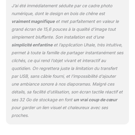
salon, le bureau ou tout
J’ai été immédiatement séduite par ce cadre photo
autre espace, rehaussant
numérique, dont le design en bois de chêne est
l'ambiance et l'esthétique
vraiment magnifique
et met parfaitement en valeur le
globale. 【Cadeaux
grand écran de 15,6 pouces à la qualité d’image tout
Significatifs pour Tous】
Mettez vos souvenirs
simplement bluffante. Son installation est d’une
dans le cadre et
simplicité enfantine
et l’application Uhale, très intuitive,
partagez-les avec vos
permet à toute la famille de partager instantanément ses
proches. Le cadre photo
clichés, ce qui rend l’objet vivant et interactif au
numérique Eptusmey est
présenté dans une
quotidien. On regrettera juste la limitation du transfert
élégante boîte cadeau,
par USB, sans câble fourni, et l’impossibilité d’ajouter
accompagnée d'un
une ambiance sonore à nos diaporamas. Malgré ces
marque-page exquis fait
détails, sa facilité d’utilisation, son écran tactile réactif et
sur mesure, ce qui en fait
un choix cadeau idéal et
ses 32 Go de stockage en font
un vrai coup de cœur
significatif pour les
pour garder un lien visuel et chaleureux avec ses
réunions familiales, les
proches.
mariages, la fête des
mères, la fête des pères,
les anniversaires, Noël et