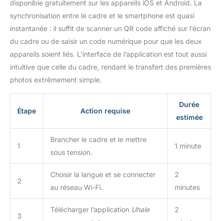
disponible gratuitement sur les appareils iOS et Android. La
qualité et riche en
synchronisation entre le cadre et le smartphone est quasi
couleurs. Il dispose d’un
instantanée : il suffit de scanner un QR code affiché sur l’écran
écran Ultra HD IPS avec
une résolution de
du cadre ou de saisir un code numérique pour que les deux
1920x1080 et un angle
appareils soient liés. L’interface de l’application est tout aussi
de vision complet,
intuitive que celle du cadre, rendant le transfert des premières
affichant les photos et
photos extrêmement simple.
vidéos avec une texture
réaliste, sans ghosting ni
éblouissement. Il vous
Durée
Étape
Action requise
emmène dans un voyage
estimée
à travers les souvenirs
capturés dans la photo.
Brancher le cadre et le mettre
【Design Convivial et
1
1 minute
sous tension.
Pratique】Le cadre photo
numérique est conçu
Choisir la langue et se connecter
2
pour être simple à utiliser,
2
avec une fonction de
au réseau Wi-Fi.
minutes
rotation automatique des
photos pour ajuster
Télécharger l’application
Uhale
2
3
l'orientation. Il prend en