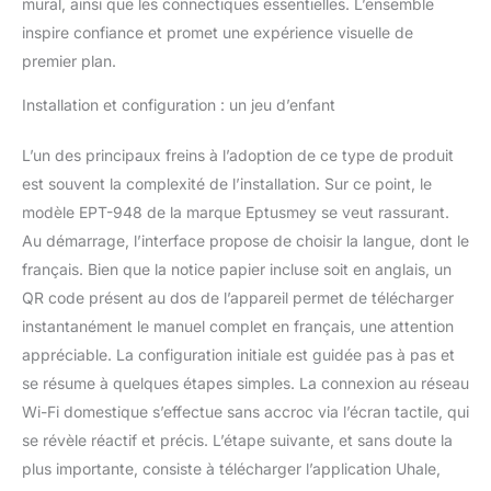
mural, ainsi que les connectiques essentielles. L’ensemble
Mettez vos souvenirs
dans le cadre et
inspire confiance et promet une expérience visuelle de
partagez-les avec vos
premier plan.
proches. Le cadre photo
numérique Eptusmey est
Installation et configuration : un jeu d’enfant
présenté dans une
élégante boîte cadeau,
L’un des principaux freins à l’adoption de ce type de produit
accompagnée d'un
est souvent la complexité de l’installation. Sur ce point, le
marque-page exquis fait
modèle EPT-948 de la marque Eptusmey se veut rassurant.
sur mesure, ce qui en fait
un choix cadeau idéal et
Au démarrage, l’interface propose de choisir la langue, dont le
significatif pour les
français. Bien que la notice papier incluse soit en anglais, un
réunions familiales, les
QR code présent au dos de l’appareil permet de télécharger
mariages, la fête des
instantanément le manuel complet en français, une attention
mères, la fête des pères,
les anniversaires, Noël et
appréciable. La configuration initiale est guidée pas à pas et
bien plus encore.
se résume à quelques étapes simples. La connexion au réseau
【Écran Tactile IPS 15,6"
Wi-Fi domestique s’effectue sans accroc via l’écran tactile, qui
Ultra HD】Le cœur de
se révèle réactif et précis. L’étape suivante, et sans doute la
nos cadres photo
numériques réside dans
plus importante, consiste à télécharger l’application Uhale,
son écran de haute