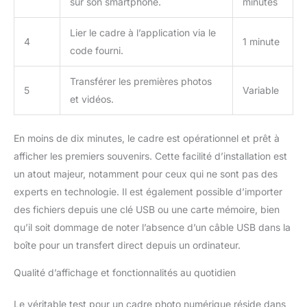
sur son smartphone.
minutes
charge les sous-titres
dans 30 langues, affiche
Lier le cadre à l’application via le
des informations
4
1 minute
code fourni.
météorologiques et de
calendrier, inclut une
fonction d'horloge et
Transférer les premières photos
5
Variable
vous permet de masquer
et vidéos.
ou d'afficher des images.
Vous pouvez également
ajuster la luminosité et
En moins de dix minutes, le cadre est opérationnel et prêt à
activer le mode veille. De
afficher les premiers souvenirs. Cette facilité d’installation est
plus, ce cadre photo
un atout majeur, notamment pour ceux qui ne sont pas des
numérique est
experts en technologie. Il est également possible d’importer
compatible avec le
des fichiers depuis une clé USB ou une carte mémoire, bien
montage mural, offrant
ainsi une grande
qu’il soit dommage de noter l’absence d’un câble USB dans la
flexibilité pour différents
boîte pour un transfert direct depuis un ordinateur.
agencements de maison.
【Configuration Facile et
Qualité d’affichage et fonctionnalités au quotidien
Partage Simple】Il vous
suffit de connecter le
Le véritable test pour un cadre photo numérique réside dans