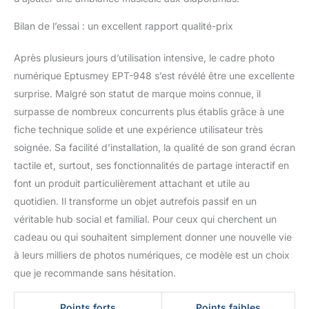
Rencontrer】Nous avons
l'honneur de vous servir
Bilan de l’essai : un excellent rapport qualité-prix
et assumons pleinement
la responsabilité de
Après plusieurs jours d’utilisation intensive, le cadre photo
chaque produit et
numérique Eptusmey EPT-948 s’est révélé être une excellente
chaque client. Nous
surprise. Malgré son statut de marque moins connue, il
vous proposons un
service de remplacement
surpasse de nombreux concurrents plus établis grâce à une
d'un an ainsi qu'une
fiche technique solide et une expérience utilisateur très
assistance technique à
soignée. Sa facilité d’installation, la qualité de son grand écran
vie. Si vous avez des
tactile et, surtout, ses fonctionnalités de partage interactif en
questions concernant
notre cadre photo
font un produit particulièrement attachant et utile au
numérique, n'hésitez pas
quotidien. Il transforme un objet autrefois passif en un
à nous contacter
véritable hub social et familial. Pour ceux qui cherchent un
immédiatement - nous
cadeau ou qui souhaitent simplement donner une nouvelle vie
nous engageons à vous
fournir une solution
à leurs milliers de photos numériques, ce modèle est un choix
satisfaisante dans les 24
que je recommande sans hésitation.
heures.
Points forts
Points faibles