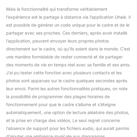
sans effort votre cadre
Mais la fonctionnalité qui transforme véritablement
photo numérique pour
l’expérience est le partage à distance via l’application Uhale. Il
qu'il reflète votre style
est possible de générer un code unique pour le cadre et de le
unique. Profitez de
fonctionnalités telles que
partager avec ses proches. Ces derniers, après avoir installé
l'ordre d'affichage
l’application, peuvent envoyer leurs propres photos
réglable des photos,
directement sur le cadre, où qu’ils soient dans le monde. C’est
l'affichage des titres, le
une manière formidable de rester connecté et de partager
redimensionnement des
images, les photos
des moments de vie en temps réel avec sa famille et ses amis.
masquées et les
J’ai pu tester cette fonction avec plusieurs contacts et les
paramètres d'intervalle
photos sont apparues sur le cadre quelques secondes après
de transition dynamique.
leur envoi. Parmi les autres fonctionnalités pratiques, on note
Avec un contrôle total
sur chaque réglage, vous
la possibilité de programmer des plages horaires de
pouvez créer une
fonctionnement pour que le cadre s’allume et s’éteigne
expérience fluide et
automatiquement, une option de lecture aléatoire des photos,
agréable pour revivre vos
et la prise en charge des vidéos. Le seul regret concerne
souvenirs les plus
précieux. 【Eptusmey
l’absence de support pour les fichiers audio, qui aurait permis
Est Ravi de Vous
d’ajouter une ambiance musicale aux diaporamas.