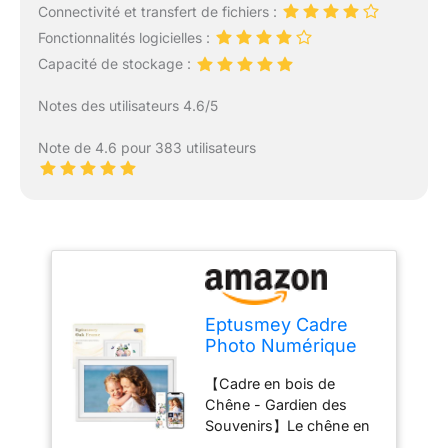
Connectivité et transfert de fichiers :
Fonctionnalités logicielles :
Capacité de stockage :
Notes des utilisateurs 4.6/5
Note de 4.6 pour 383 utilisateurs
Eptusmey Cadre
Photo Numérique
WiFi 15,6 Pouces
【Cadre en bois de
Bois Chêne Photo
Chêne - Gardien des
Éélectronique 32
Souvenirs】Le chêne en
GB Ecran Tactile
Europe symbolise la