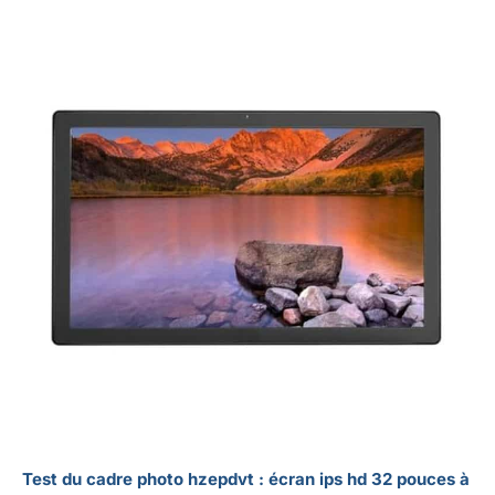
vous proposons un
service de remplacement
d'un an ainsi qu'une
assistance technique à
vie. Si vous avez des
questions concernant
notre cadre photo
numérique, n'hésitez pas
à nous contacter
immédiatement - nous
nous engageons à vous
fournir une solution
satisfaisante dans les 24
heures.
Test du cadre photo hzepdvt : écran ips hd 32 pouces à