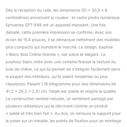
cadre en chêne est
soigneusement fabriqué
Dès la réception du colis, les dimensions (51 x 30,5 x 6
et poli à la main, mettant
centimètres) annoncent la couleur : le cadre photo numérique
en valeur des motifs de
Eptusmey EPT-948 est un appareil imposant. Une fois
grain de bois à la fois
déballé, cette première impression se confirme. Avec son
clairs et distincts.
Associé à un passe-
écran de 15,6 pouces, il se démarque nettement des modèles
partout blanc et conçu
plus compacts qui inondent le marché. Le design, baptisé
dans un format classique
« Blanc Bois Chêne Grande », est sobre et élégant. Le
pour l'affichage de
pourtour blanc imite avec une certaine finesse la texture du
photos, il offre une
sensation de haut de
bois de chêne, ce qui lui permet de s’intégrer facilement dans
gamme et de texture
la plupart des intérieurs, qu’ils soient modernes ou plus
raffinée. Il sert de
classiques. Pesant 1,18 kilogramme pour des dimensions de
magnifique décoration
41,2 x 26,2 x 2,51 cm, l’objet est stable et respire la qualité.
pour la chambre, le
La construction semble robuste, un sentiment partagé par
salon, le bureau ou tout
autre espace, rehaussant
plusieurs utilisateurs qui le décrivent comme un produit
l'ambiance et l'esthétique
« solide et très bien fait ». Au dos, on retrouve le support pour
globale. 【Cadeaux
le poser sur un meuble, les points de fixation pour un montage
Significatifs pour Tous】