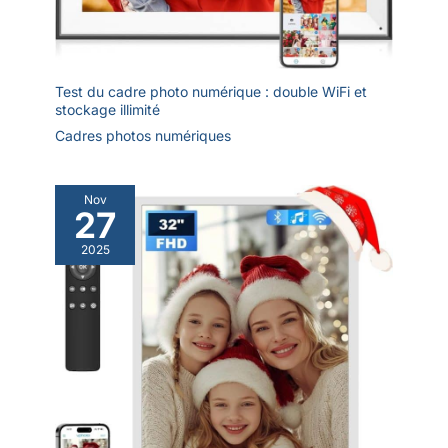
des vidéos (jusqu'à 120
nous engageons à vous
secondes) sur le cadre
fournir une solution
photo numérique. Le
satisfaisante dans les 24
cadre dispose d'une
heures.
mémoire interne de 32
Test du cadre photo numérique : double WiFi et
Go et permet l'insertion
stockage illimité
d'une carte SD (max. 64
Cadres photos numériques
Go) pour étendre la
capacité de stockage.
Vous pouvez partager
Nov
sans effort et en toute
27
sécurité de nombreux
2025
moments merveilleux.
【Personnalisation
Intelligente à Portée de
Main】Personnalisez
sans effort votre cadre
photo numérique pour
qu'il reflète votre style
unique. Profitez de
fonctionnalités telles que
l'ordre d'affichage