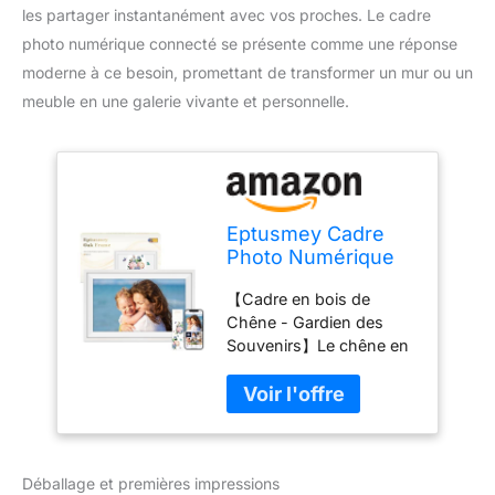
les partager instantanément avec vos proches. Le cadre
photo numérique connecté se présente comme une réponse
moderne à ce besoin, promettant de transformer un mur ou un
meuble en une galerie vivante et personnelle.
Eptusmey Cadre
Photo Numérique
WiFi 15,6 Pouces
【Cadre en bois de
Bois Chêne Photo
Chêne - Gardien des
Éélectronique 32
Souvenirs】Le chêne en
GB Ecran Tactile
Europe symbolise la
IPS HD 1920x1080
force, la sagesse et
pour Partager
l'amour éternel. Bien plus
Photos et Vidéos
qu'un simple cadre, il est
le “gardien des
Déballage et premières impressions
souvenirs”. Chaque