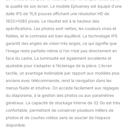
cadre photo numérique
la qualité de son écran. Le modèle Eptusmey est équipé d’une
au WIFI, et vous pouvez
inviter un nombre illimité
dalle IPS de 15,6 pouces affichant une résolution HD de
d'amis à partager
1920×1080 pixels. Le résultat est à la hauteur des
facilement des photos
spécifications. Les photos sont nettes, les couleurs vives et
(jusqu'à 100 pièces) ou
fidèles, et le contraste est bien équilibré. La technologie IPS
des vidéos (jusqu'à 120
garantit des angles de vision très larges, ce qui signifie que
secondes) sur le cadre
photo numérique. Le
l’image reste parfaite même si l’on n’est pas directement en
cadre dispose d'une
face du cadre. La luminosité est également excellente et
mémoire interne de 32
ajustable pour s’adapter à l’éclairage de la pièce. L’écran
Go et permet l'insertion
tactile, un avantage indéniable par rapport aux modèles plus
d'une carte SD (max. 64
Go) pour étendre la
anciens avec télécommande, rend la navigation dans les
capacité de stockage.
menus fluide et intuitive. On accède facilement aux réglages
Vous pouvez partager
du diaporama, à la gestion des photos ou aux paramètres
sans effort et en toute
généraux. La capacité de stockage interne de 32 Go est très
sécurité de nombreux
moments merveilleux.
confortable, permettant de conserver plusieurs milliers de
【Personnalisation
photos et de courtes vidéos sans se soucier de l’espace
Intelligente à Portée de
disponible.
Main】Personnalisez