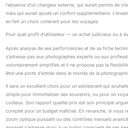
l’absence d’un chargeur externe, qui aurait permis de ch
mais qui aurait ajouté un confort supplémentaire. L’ense
en fait un choix cohérent pour les voyages.
Pour quel profil d’utilisateur — un achat judicieux ou à év
Après analyse de ses performances et de sa fiche techniq
s’adresse pas aux photographes experts ou aux professio
volontairement simplifiés et il ne propose pas la flexibili
être une porte d’entrée dans le monde de la photographi
Il sera un excellent choix pour un adolescent qui souhaite
simple pour immortaliser ses souvenirs, ou pour un voya
coûteux. Son rapport qualité-prix est son principal arg
complet pour un budget maîtrisé. En revanche, si vous 
zoom optique puissant ou des contrôles manuels avancés
appareil s’adresse donc à un public conscient de ses besoi