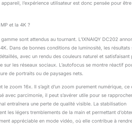
appareil, l’expérience utilisateur est donc pensée pour être
 MP et la 4K ?
e de gamme sont attendus au tournant. L’IXNAIQY DC202 anno
4K. Dans de bonnes conditions de luminosité, les résultats 
taillés, avec un rendu des couleurs naturel et satisfaisant
e sur les réseaux sociaux. L’autofocus se montre réactif po
pture de portraits ou de paysages nets.
nt le zoom 16x. Il s’agit d’un zoom purement numérique, ce 
isé avec parcimonie, il peut s’avérer utile pour se rapproche
al entraînera une perte de qualité visible. La stabilisation
nt les légers tremblements de la main et permettant d’obte
rement appréciable en mode vidéo, où elle contribue à rendre