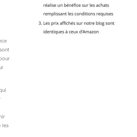
nce
sont
 pour
ur
qui
r
nir
 les