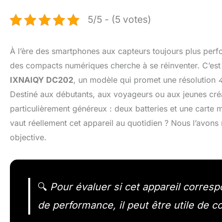
5/5 - (5 votes)
À l’ère des smartphones aux capteurs toujours plus per
des compacts numériques cherche à se réinventer. C’est 
IXNAIQY DC202
, un modèle qui promet une résolution
Destiné aux débutants, aux voyageurs ou aux jeunes créa
particulièrement généreux : deux batteries et une carte 
vaut réellement cet appareil au quotidien ? Nous l’avons
objective.
🔍
Pour évaluer si cet appareil corresp
de performance, il peut être utile de c