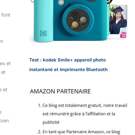
 font
un
Test : kodak Smile+ appareil photo
es et
instantané et imprimante Bluetooth
 et
e et
e
 bien