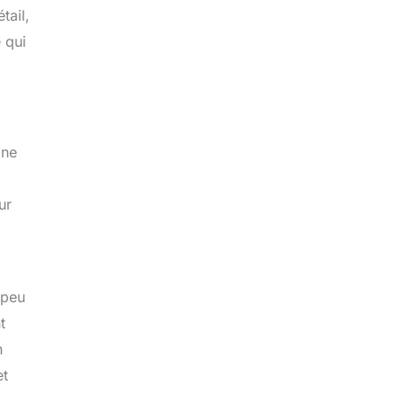
tail,
 qui
 ne
ur
 peu
t
n
et