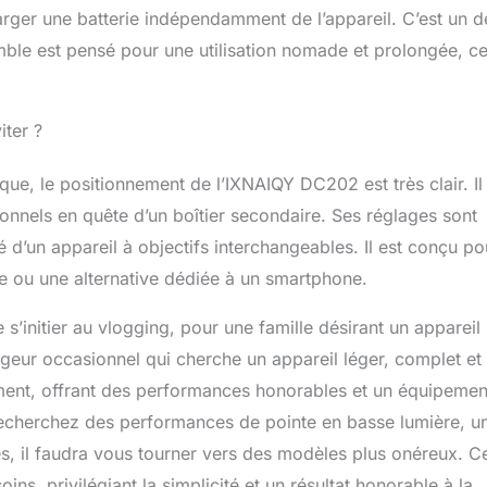
arger une batterie indépendamment de l’appareil. C’est un dé
mble est pensé pour une utilisation nomade et prolongée, ce
iter ?
ue, le positionnement de l’IXNAIQY DC202 est très clair. Il
nnels en quête d’un boîtier secondaire. Ses réglages sont
té d’un appareil à objectifs interchangeables. Il est conçu po
e ou une alternative dédiée à un smartphone.
 s’initier au vlogging, pour une famille désirant un appareil
geur occasionnel qui cherche un appareil léger, complet et
ument, offrant des performances honorables et un équipemen
recherchez des performances de pointe en basse lumière, u
, il faudra vous tourner vers des modèles plus onéreux. C
ns, privilégiant la simplicité et un résultat honorable à la