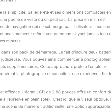
ébutants ?
it. Parfois, l'écran LCD est difficile à voir dans des conditions
ineuses, le viseur vous aide à résoudre parfaitement ce
e la simplicité. Sa légèreté et ses dimensions compactes en
ue vous regardez le viseur avec les yeux, l'écran LCD
tiquement pour économiser de l'énergie. 【Utilisations
une poche de veste ou un petit sac. La prise en main est
acte et Portable】Cette caméra Vlog est compacte et facile à
enu de navigation qui ne submerge pas l’utilisateur sous une
 vous l'utilisiez pour le vlogging, la photographie de voyage,
rment unanimement : même une personne n’ayant jamais tenu 
on d'événements importants ou comme webcam, elle peut
ondre à vos besoins et vous pouvez l'emmener partout sans
ues minutes.
combré.Pendant ce temps, si vous envisagez un cadeau pour
 vos amis, vos enfants ou vos parents, ce sera un choix
 dans son pack de démarrage. Le fait d’inclure deux batteri
ppareil Photo Numérique Multifonctionnelle】Cet appareils
t judicieuse. Vous pouvez ainsi commencer à photographier
es propose également des vidéos animées, des vidéos au
déos en time-lapse, des photos au minuteur, des photos en
chats supplémentaires. Cette approche « prête à l’emploi »
 plus encore. Si vous rencontrez un problème lors de
couvrent la photographie et souhaitent une expérience fluid
e la caméra, vous pouvez nous contacter à tout moment, notre
le résoudra le problème pour vous dans les 24 heures.
e et efficace. L’écran LCD de 2,88 pouces offre un confort d
e à l’épreuve en plein soleil. C’est ici que le viseur optique,
 une scène de manière traditionnelle, une option appréciable