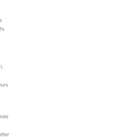
s
fs
i.
eurs
onde
a
etter