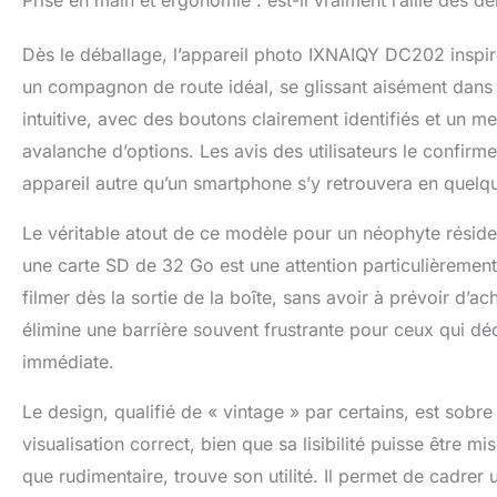
Prise en main et ergonomie : est-il vraiment l’allié des d
un cadrage parfa
extérieures lum
Dès le déballage, l’appareil photo IXNAIQY DC202 inspir
problème. Lorsq
s'éteint automa
un compagnon de route idéal, se glissant aisément dans 
Multiples, Comp
intuitive, avec des boutons clairement identifiés et un m
transporter. Que
avalanche d’options. Les avis des utilisateurs le confi
la documentati
facilement rép
appareil autre qu’un smartphone s’y retrouvera en quelq
vous sentir en
votre amoureux,
Le véritable atout de ce modèle pour un néophyte réside
surprenant! 【A
une carte SD de 32 Go est une attention particulièremen
photo numériqu
ralenti, des vi
filmer dès la sortie de la boîte, sans avoir à prévoir d’a
continu et bien
élimine une barrière souvent frustrante pour ceux qui dé
l'utilisation d
immédiate.
service clientè
Le design, qualifié de « vintage » par certains, est sobr
visualisation correct, bien que sa lisibilité puisse être mis
que rudimentaire, trouve son utilité. Il permet de cadrer