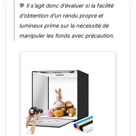
: boîte de studio principale, 6 toiles de
💬
Il s’agit donc d’évaluer si la facilité
fond, adaptateur secteur, chiffon de
d’obtention d’un rendu propre et
diffusion et manuel de l'utilisateur
(français non garanti). En outre,
lumineux prime sur la nécessité de
l'excellente qualité nous rend spécial
manipuler les fonds avec précaution.
ZKEEZM avec notre propre usine pour la
production et le contrôle de qualité de
ces boîtes à lumière. Nos équipes
d'assistance vous répondront dans les
24 heures.