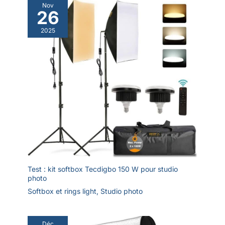
Nov
produits de petite et moyenne
résoudre le problème de la
26
taille ainsi que certains produits
photographie de petits objets
en gros plan, tels que les
très réfléchissants, et vise à
bijoux, l'artisanat, les
aider les créateurs de photos et
2025
cosmétiques, les jouets, la
les vendeurs en ligne à prendre
nourriture et ainsi de suite, vous
des photos de haute qualité.
n'avez besoin que d'une boîte
lumineuse pour répondre à vos
besoins d'utilisation
Test : kit softbox Tecdigbo 150 W pour studio
photo
Softbox et rings light
,
Studio photo
Déc