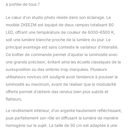
montrer plus de détails des contours.
à portée de tous ?
Équipé de plusieurs façons d'ouverture
pour une fenêtre de prise de vue
Le cœur d’un studio photo réside dans son éclairage. Le
horizontale et verticale, il peut répondre à
modèle ZKEEZM est équipé de deux rampes totalisant 80
différentes exigences de prise de vue.
Contenu de l'emballage : boîte de studio
LED, offrant une température de couleur de 6000–6500 K,
principale, 6 toiles de fond, adaptateur
soit une lumière blanche proche de la lumière du jour. Le
secteur, chiffon de diffusion et manuel de
principal avantage est sans conteste le variateur d’intensité.
l'utilisateur (français non garanti). En outre,
Ce boîtier de commande permet d’ajuster la luminosité avec
l'excellente qualité nous rend spécial
ZKEEZM avec notre propre usine pour la
une grande précision, évitant ainsi les écueils classiques de la
production et le contrôle de qualité de ces
surexposition ou des ombres trop marquées. Plusieurs
boîtes à lumière. Nos équipes d'assistance
utilisateurs novices ont souligné avoir tendance à pousser la
vous répondront dans les 24 heures.
luminosité au maximum, avant de réaliser que la modularité
offerte permet d’obtenir des rendus bien plus subtils et
flatteurs.
Le revêtement intérieur, d’un argenté hautement réfléchissant,
joue parfaitement son rôle en diffusant la lumière de manière
homogène sur le sujet. La taille de 50 cm est adaptée à une