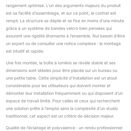
également facile à changer et à nettoyer.
rangement optimisé. L’un des arguments majeurs du produit
Design portable et pliable : installation plus
est sa facilité d’assemblage, et sur ce point, le contrat est
rapide et plus facile : la cabine de studio
rempli. La structure se déplie et se fixe en moins d’une minute
est conçue comme une planche
monolithique, facile à installer avec du
grâce à un système de bandes velcro bien pensées qui
velcro en 5 secondes. Aucun outil n'est
assurent une rigidité étonnante à l’ensemble. Nul besoin d’être
nécessaire pour monter et démonter. Le
un expert ou de consulter une notice complexe : le montage
design pliable le rend facile à transporter. Il
est intuitif et rapide.
se replie en lui-même comme un sac de
rangement dans lequel l'adaptateur et
Une fois montée, la boîte à lumière se révèle stable et ses
d'autres objets peuvent être placés, aucun
dimensions sont idéales pour être placée sur un bureau ou
emballage supplémentaire n'est
nécessaire. Tente de photographie
une petite table. Cette simplicité d’installation est un atout
professionnelle avec plusieurs angles de
considérable pour les utilisateurs qui doivent monter et
prise de vue – Convient pour tout type de
démonter leur installation fréquemment ou qui disposent d’un
prise de vue : doublée de tissus argentés
espace de travail limité. Pour celles et ceux qui recherchent
hautement réfléchissants à l'intérieur
diffuse la lumière uniformément et évite le
une solution prête à l’emploi sans la complexité d’un studio
vignettage. Il peut non seulement fournir
traditionnel, cet aspect est un critère de décision majeur.
un éclairage uniforme, mais également
éliminer les ombres, les reflets et peut
Qualité de l’éclairage et polyvalence : un rendu professionnel