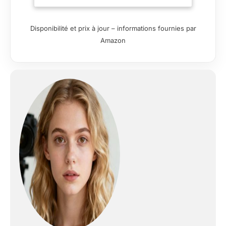
coin de la boîte, sans stroboscopique.
Le bouton de réglage sur l'adaptateur
d'alimentation vous permet de régler
Disponibilité et prix à jour – informations fournies par
facilement la luminosité de la lumière.
Amazon
Toile de fond 7 couleurs qui ne glissent
pas - Facile à construire différentes
scènes de studio - La boîte lumineuse
pour studio photo est livrée avec 7
couleurs de fond marron rétro +
blanc/noir/beige/rouge/bleu/vert -
Toutes sont fabriquées en
polypropylène épais de haute qualité qui
sont durables, résistants à l'eau et anti-
plis. Toutes les toiles de fond avec
velcro pour fixer la position, et
également facile à changer et à nettoyer.
Design portable et pliable : installation
plus rapide et plus facile : la cabine de
studio est conçue comme une planche
monolithique, facile à installer avec du
velcro en 5 secondes. Aucun outil n'est
nécessaire pour monter et démonter. Le