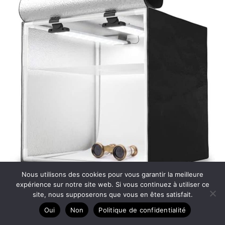
Nous utilisons des cookies pour vous garantir la meilleure
expérience sur notre site web. Si vous continuez à utiliser ce
Test du studio photo Havox HPB-40D : boîte à lumière
site, nous supposerons que vous en êtes satisfait.
portable performante
Oui
Non
Politique de confidentialité