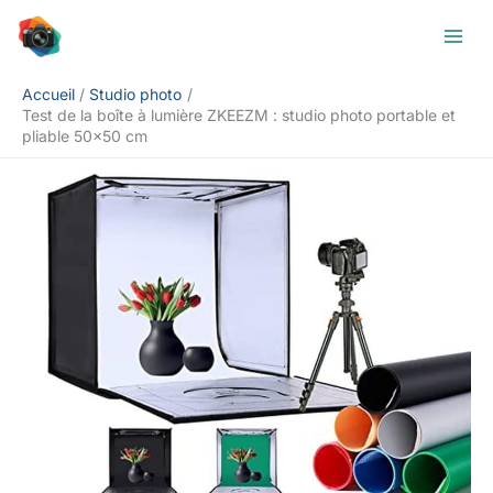
Aller
Rechercher
au
contenu
Accueil
Studio photo
Test de la boîte à lumière ZKEEZM : studio photo portable et
pliable 50×50 cm