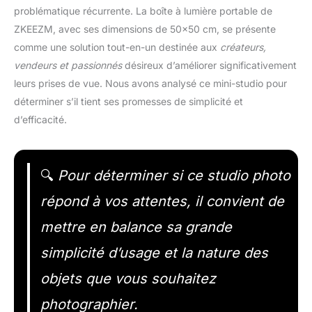
problématique récurrente. La boîte à lumière portable de
ZKEEZM, avec ses dimensions de 50×50 cm, se présente
comme une solution tout-en-un destinée aux
créateurs,
vendeurs et passionnés
désireux d’améliorer significativement
leurs prises de vue. Nous avons analysé ce mini-studio pour
déterminer s’il tient ses promesses de simplicité et
d’efficacité.
🔍
Pour déterminer si ce studio photo
répond à vos attentes, il convient de
mettre en balance sa grande
simplicité d’usage et la nature des
objets que vous souhaitez
photographier.