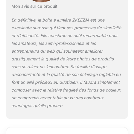
design pliable le rend facile à
Mon avis sur ce produit
transporter. Il se replie en lui-même
comme un sac de rangement dans
En définitive, la boîte à lumière ZKEEZM est une
lequel l'adaptateur et d'autres objets
excellente surprise qui tient ses promesses de simplicité
peuvent être placés, aucun emballage
et d’efficacité. Elle constitue un outil remarquable pour
supplémentaire n'est nécessaire. Tente
de photographie professionnelle avec
les amateurs, les semi-professionnels et les
plusieurs angles de prise de vue –
entrepreneurs du web qui souhaitent améliorer
Convient pour tout type de prise de vue
drastiquement la qualité de leurs photos de produits
: doublée de tissus argentés hautement
sans se ruiner ni s’encombrer. Sa facilité d’usage
réfléchissants à l'intérieur diffuse la
déconcertante et la qualité de son éclairage réglable en
lumière uniformément et évite le
vignettage. Il peut non seulement
font un allié précieux au quotidien. Il faudra simplement
fournir un éclairage uniforme, mais
composer avec la relative fragilité des fonds de couleur,
également éliminer les ombres, les
un compromis acceptable au vu des nombreux
reflets et peut montrer plus de détails
avantages qu’elle procure.
des contours. Équipé de plusieurs
façons d'ouverture pour une fenêtre de
prise de vue horizontale et verticale, il
peut répondre à différentes exigences
de prise de vue. Contenu de l'emballage