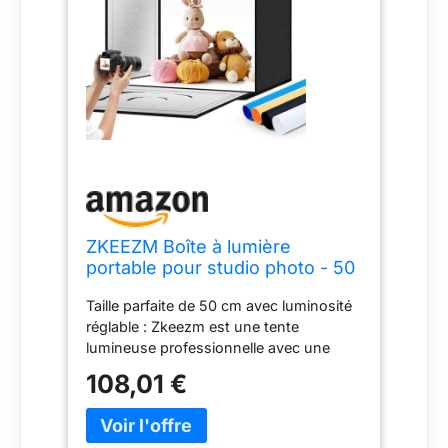
ZKEEZM Boîte à lumière
portable pour studio photo - 50
x 50 cm - Pliable - Avec
Taille parfaite de 50 cm avec luminosité
luminosité réglable - Intensité
réglable : Zkeezm est une tente
variable - Avec 80 LED et 7
lumineuse professionnelle avec une
couleurs de fond
taille de 50 x 50 x 50 cm, avec 80 LED,
108,01 €
IRC de 90 +, température de couleur de
6000 à 6500 K qui répartit
uniformément la lumière dans chaque