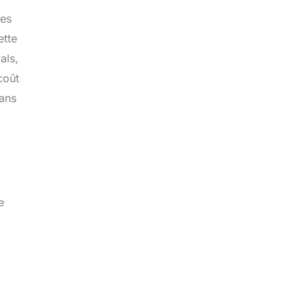
ges
ette
als,
coût
dans
e