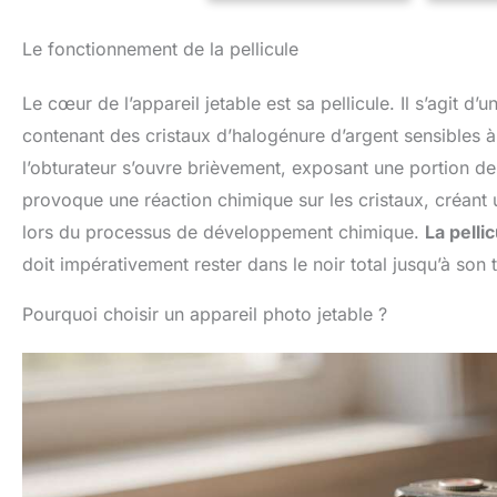
luminosité. PRÊT À
pour d
L'EMPLOI - Aucun besoin
même en
de batterie ou chargement
; améli
Le fonctionnement de la pellicule
préalable, idéal pour une
image
utilisation immédiate.
d’éc
Le cœur de l’appareil jetable est sa pellicule. Il s’agit 
COMPACT ET LÉGER -
Conce
Design pratique et léger,
comp
contenant des cristaux d’halogénure d’argent sensibles 
facile à transporter
transpor
partout. IDÉAL POUR
simpl
l’obturateur s’ouvre brièvement, exposant une portion de l
TOUS TYPES
comp
provoque une réaction chimique sur les cristaux, créant u
D'ÉVÉNEMENTS - Parfait
l'emp
pour les voyages,
inclus 
lors du processus de développement chimique.
La pelli
événements spéciaux et
prêt à l
doit impérativement rester dans le noir total jusqu’à son 
souvenirs entre amis.
; pas be
charg
Solut
Pourquoi choisir un appareil photo jetable ?
imm
momen
offre
photo 
déve
ph