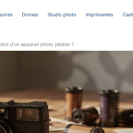
soires
Drones
Studio photo
Imprimantes
Cadr
tos d’un appareil photo jetable ?