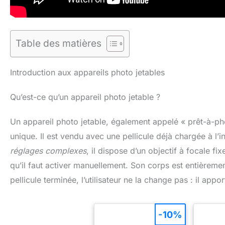
Table des matières
Introduction aux appareils photo jetables
Qu’est-ce qu’un appareil photo jetable ?
Un appareil photo jetable, également appelé « prêt-à-ph
unique. Il est vendu avec une pellicule déjà chargée à l
réglages complexes
, il dispose d’un objectif à focale fi
qu’il faut activer manuellement. Son corps est entièremen
pellicule terminée, l’utilisateur ne la change pas : il app
-10%