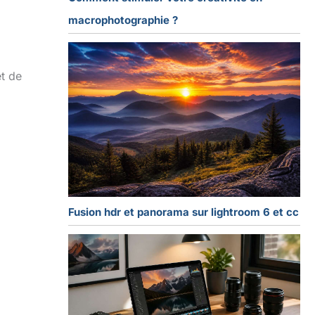
macrophotographie ?
et de
Fusion hdr et panorama sur lightroom 6 et cc