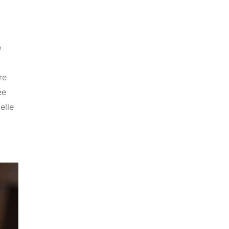
e
re
ée
elle