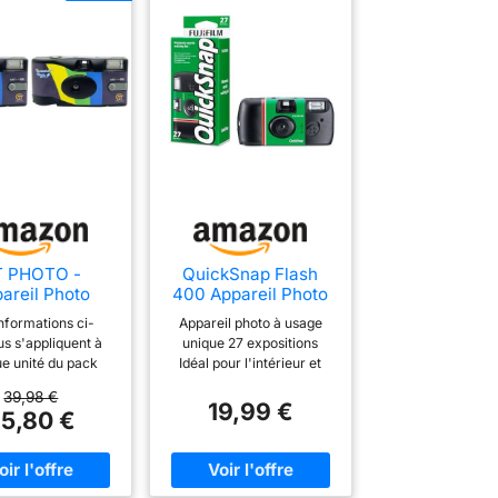
T PHOTO -
QuickSnap Flash
areil Photo
400 Appareil Photo
ble Realishot
à Usage Unique
nformations ci-
Appareil photo à usage
h, 27 Photos,
s s'appliquent à
unique 27 expositions
déal pour
e unité du pack
Idéal pour l'intérieur et
énements,
il photo jetable
l'extérieur Facile à utiliser
es, Souvenirs
39,98 €
hot Flash avec 27
Interrupteur flash continu
19,99 €
rise en Main
5,80 €
; parfait pour des
 - Gris (Lot de
ents et voyages ;
2)
ture facile de
rs. Flash intégré