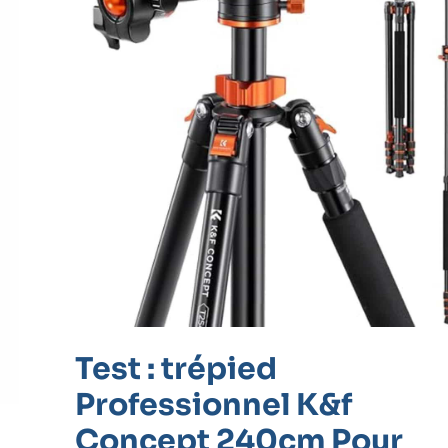
Professionnel
K&f
Concept
240cm
Pour
Dslr
Test : trépied
Professionnel K&f
Concept 240cm Pour