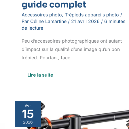
guide complet
Accessoires photo
,
Trépieds appareils photo
/
Par
Céline Lamartine
/
21 avril 2026
/
6 minutes
de lecture
Peu d’accessoires photographiques ont autant
d’impact sur la qualité d’une image qu’un bon
trépied. Pourtant, face
Lire la suite
Avr
15
Test
:
2026
trépied