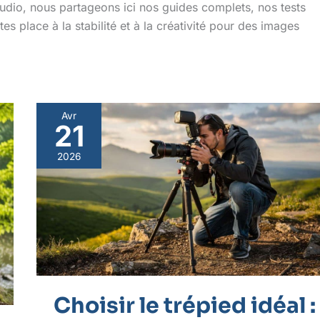
studio, nous partageons ici nos guides complets, nos tests
tes place à la stabilité et à la créativité pour des images
Avr
21
Choisir
le
2026
trépied
idéal
:
guide
complet
Choisir le trépied idéal :