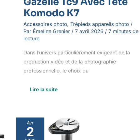
Gazelle Tc9 Avec Tête
Komodo K7
Accessoires photo
,
Trépieds appareils photo
/
Par
Émeline Grenier
/
7 avril 2026
/
7 minutes de
lecture
Dans l’univers particulièrement exigeant de la
production vidéo et de la photographie
professionnelle, le choix du
Lire la suite
Avr
2
Test
du