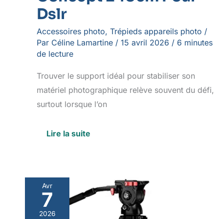
Dslr
Accessoires photo
,
Trépieds appareils photo
/
Par
Céline Lamartine
/
15 avril 2026
/
6 minutes
de lecture
Trouver le support idéal pour stabiliser son
matériel photographique relève souvent du défi,
surtout lorsque l’on
Lire la suite
Avr
7
Test
Du
2026
Trépied