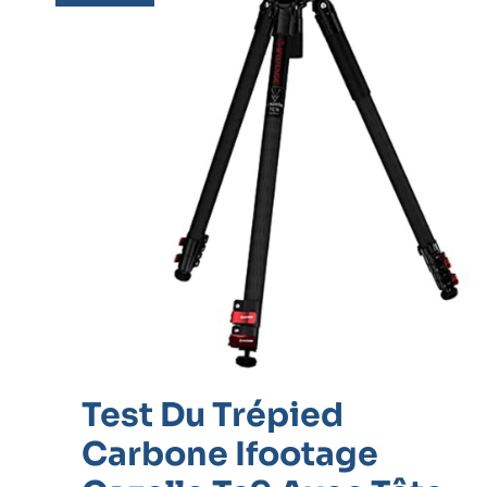
Carbone
Ifootage
Gazelle
Tc9
Avec
Tête
Komodo
K7
Test Du Trépied
Carbone Ifootage